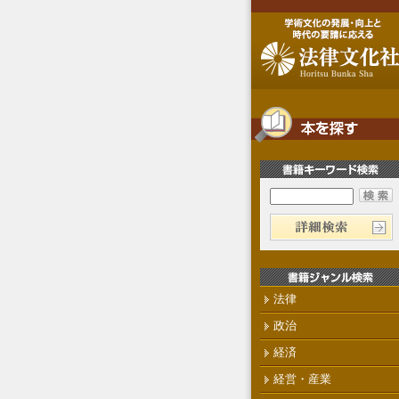
法律
政治
経済
経営・産業