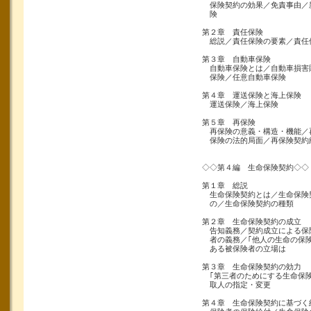
保険契約の効果／免責事由／
険
第２章 責任保険
総説／責任保険の要素／責任
第３章 自動車保険
自動車保険とは／自動車損害賠
保険／任意自動車保険
第４章 運送保険と海上保険
運送保険／海上保険
第５章 再保険
再保険の意義・構造・機能／
保険の法的局面／再保険契約
◇◇第４編 生命保険契約◇◇
第１章 総説
生命保険契約とは／生命保険
の／生命保険契約の種類
第２章 生命保険契約の成立
告知義務／契約成立による保
者の義務／｢他人の生命の保険
ある被保険者の立場は
第３章 生命保険契約の効力
｢第三者のためにする生命保険
取人の指定・変更
第４章 生命保険契約に基づく