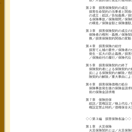
類／片面的強行規定の適用除
第２章 損害保険契約の成立
損害生命契約の当事者と関係
の成立：総説／告知義務／損
る保険事故／保険期間／保険
の構造／保険金額と保険価額
第３章 損害保険契約の成立の
保険者の権利・義務／保険契
務／損害保険契約関係の変動
第４章 損害保険の給付
損害てん補の要件／保険者の
発生・拡大の防止義務／損害
／保険給付の履行／保険代位
第５章 損害保険契約の終了
保険契約者による保険契約の
反による保険契約の解除／危
険契約の解除／重大事由によ
第６章 損害保険債権の処分
保険事故発生後の保険金請求
前の保険金請求権
第７章 保険担保
総説／質権設定／物上代位／
権設定禁止特約／債権保全火
◇◇第３編 損害保険各論◇◇
第１章 火災保険
火災保険契約とは／火災保険