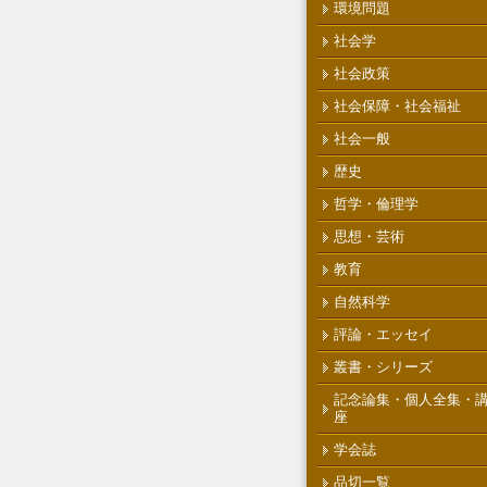
環境問題
社会学
社会政策
社会保障・社会福祉
社会一般
歴史
哲学・倫理学
思想・芸術
教育
自然科学
評論・エッセイ
叢書・シリーズ
記念論集・個人全集・
座
学会誌
品切一覧