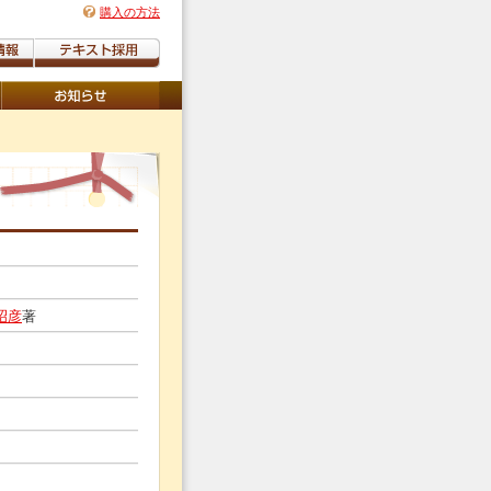
購入の方法
昭彦
著