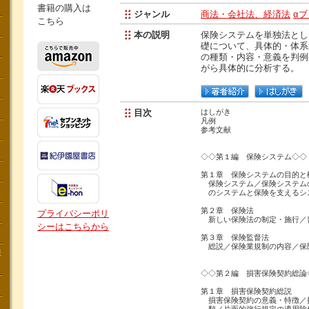
書籍の購入は
ジャンル
商法・会社法、経済法
α
こちら
本の説明
保険システムを単独法とした
礎について、具体的・体系
の種類・内容・意義を判例
がら具体的に分析する。
目次
はしがき
凡例
参考文献
◇◇第１編 保険システム◇◇
第１章 保険システムの目的と
保険システム／保険システム
のシステムと保険を支えるシ
第２章 保険法
プライバシーポリ
新しい保険法の制定・施行／
シーはこちらから
第３章 保険監督法
総説／保険業規制の内容／保
講
◇◇第２編 損害保険契約総論
第１章 損害保険契約総説
損害保険契約の意義・特徴／