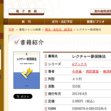
TOP
＞ 書籍ジャンル検索
＞
商法・会社法、経済法
＞ レクチャー新保険法
書籍名
レクチャー新保険法
シリーズ
αブックス
著者
今井薫
・
岡田豊基
・
梅津
判型
Ａ５判
頁数
310頁
発行年月
2011年4月
定価
3,080円（税込）
ISBN
ISBN978-4-589-03336-9