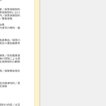
外
者／損害保険契約
害保険契約におけ
料／損害保険契約
／重複保険
効果
約者等の権利・義
免責事由／損害の
発生の通知義務等
解除／告知義務違
険の増加による保
る保険契約の解除
権／保険事故発生
抵当権者特約／質
災保険
契約の内容／火災