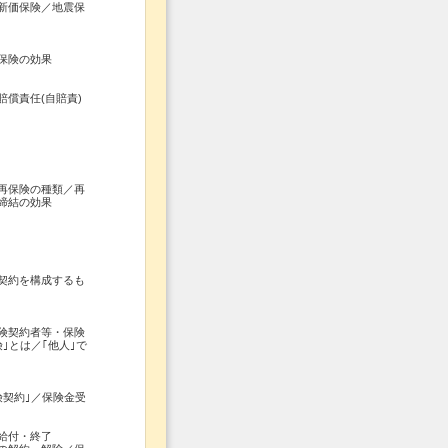
新価保険／地震保
保険の効果
償責任(自賠責)
再保険の種類／再
締結の効果
契約を構成するも
険契約者等・保険
｣とは／｢他人｣で
契約｣／保険金受
給付・終了