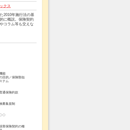
ブックス
2010年施行法の基
的に概説。保険契約
やコラム等も交えな
機能
の目的／保険類似
ステム
普通保険約款
険募集規制
◇◇
損害保険契約の種