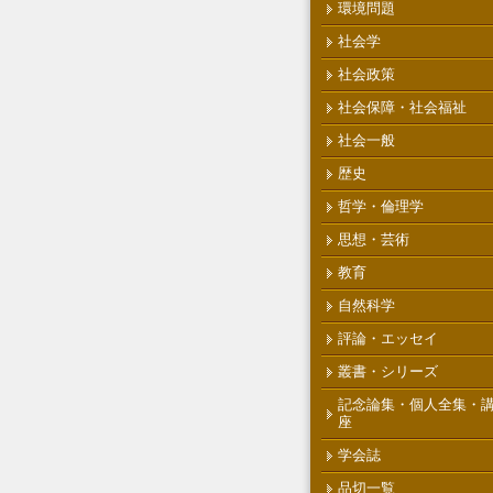
環境問題
社会学
社会政策
社会保障・社会福祉
社会一般
歴史
哲学・倫理学
思想・芸術
教育
自然科学
評論・エッセイ
叢書・シリーズ
記念論集・個人全集・
座
学会誌
品切一覧