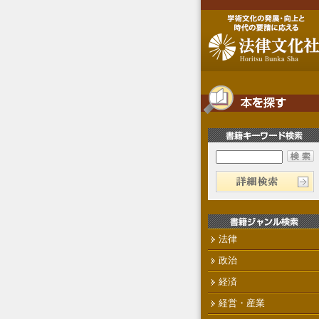
法律
政治
経済
経営・産業