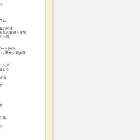
う
ズム
織の発達
政党の衰退と変容
主主義
ダーと政治｣
ュ､男女共同参画
ェンダー
直しを
政治
で
学
主義
う