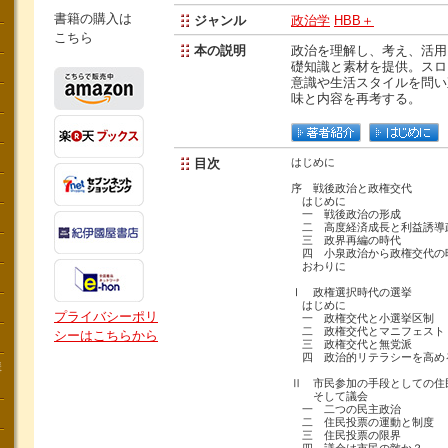
書籍の購入は
ジャンル
政治学
HBB＋
こちら
本の説明
政治を理解し、考え、活用
礎知識と素材を提供。スロ
意識や生活スタイルを問い
味と内容を再考する。
目次
はじめに
序 戦後政治と政権交代
はじめに
一 戦後政治の形成
二 高度経済成長と利益誘導
三 政界再編の時代
四 小泉政治から政権交代の
おわりに
Ⅰ 政権選択時代の選挙
はじめに
プライバシーポリ
一 政権交代と小選挙区制
二 政権交代とマニフェスト
シーはこちらから
三 政権交代と無党派
四 政治的リテラシーを高め
講
Ⅱ 市民参加の手段としての住
そして議会
一 二つの民主政治
二 住民投票の運動と制度
三 住民投票の限界