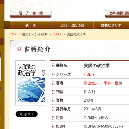
TOP
＞ 書籍ジャンル検索
＞
HBB＋
＞ 実践の政治学
書籍名
実践の政治学
シリーズ
HBB＋
著者
畑山敏夫
・
平井一臣
編
判型
四六判
頁数
240頁
発行年月
2011年3月
定価
2,750円（税込）
ISBN
ISBN978-4-589-03327-7