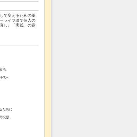
して変えるための基
ーライフ論で個人の
直し、「実践」の意
政治
時代へ
るために
民投票、