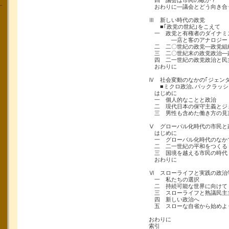
四 議会は市民の敵か？
おわりに―議会とどう向き合
Ⅲ 新しい時代の政党
■｢政党の世紀｣をこえて
一 政党と有権者のダイナミ
―店と客のアナロジー
二 二〇世紀の政党―政党組
三 二〇世紀末の政党政治―
四 二一世紀の政党政治と民
おわりに
Ⅳ 社会変動のなかの｢ジェン
■ミクロ政治､バックラッシ
はじめに
一 個人的なことと政治
二 現代日本の保守主義とジ
三 男性も含めた働き方の見
Ⅴ グローバル化時代の市民と
はじめに
一 グローバル化時代のなか
二 二一世紀の平和をつくる
三 国境を越える市民の時代
おわりに
Ⅵ スローライフと実践の政治
一 私たちの選択
二 持続可能な世界に向けて
三 スローライフと熟議民主
四 新しい政治へ
五 スローな自省から始めよ
おわりに
索引