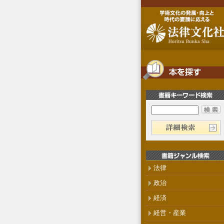
法律
政治
経済
経営・産業