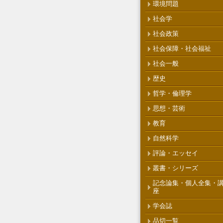
環境問題
社会学
社会政策
社会保障・社会福祉
社会一般
歴史
哲学・倫理学
思想・芸術
教育
自然科学
評論・エッセイ
叢書・シリーズ
記念論集・個人全集・
座
学会誌
品切一覧