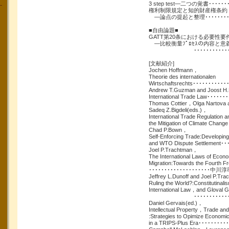
3 step test―二つの覚書･････
権利制限規定と知的財産権条約
―論点の提起と整理･････････
■自由論題■
GATT第20条における必要性要
―比較衡量ﾌﾟﾛｾｽの内容と意
･･････････････
[文献紹介]
Jochen Hoffmann，
Theorie des internationalen
Wirtschaftsrechts････････
Andrew T.Guzman and Joost H
International Trade Law･･･
Thomas Cottier，Olga Nartova 
Sadeq Z.Bigdeli(eds.)，
International Trade Regulation a
the Mitigation of Climate Ch
Chad P.Bown，
Self-Enforcing Trade:Developing
and WTO Dispute Settlemen
Joel P.Trachtman，
The International Laws of Econ
Migration:Towards the Fourth 
････････････････････中川
Jeffrey L.Dunoff and Joel P.Tr
Ruling the World?:Constitutinal
International Law，and Gloval 
･･････････････
Daniel Gervais(ed.)，
Intellectual Property，Trade an
:Strategies to Opimize Economi
in a TRIPS-Plus Era･･････