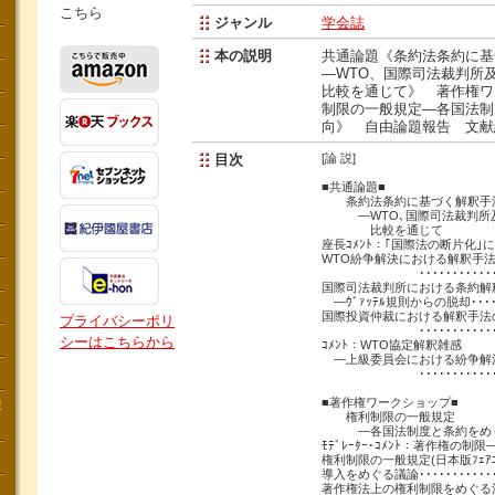
こちら
ジャンル
学会誌
本の説明
共通論題《条約法条約に基
―WTO、国際司法裁判所
比較を通じて》 著作権ワ
制限の一般規定―各国法制
向》 自由論題報告 文献
目次
[論 説]
■共通論題■
条約法条約に基づく解釈手
―WTO､国際司法裁判所及
比較を通じて
座長ｺﾒﾝﾄ：｢国際法の断片化｣に
WTO紛争解決における解釈手
･･････････････
国際司法裁判所における条約解
―ｳﾞｧｯﾃﾙ規則からの脱却････
国際投資仲裁における解釈手法
プライバシーポリ
･･････････････
シーはこちらから
ｺﾒﾝﾄ：WTO協定解釈雑感
―上級委員会における紛争解
･･････････････
■著作権ワークショップ■
講
権利制限の一般規定
―各国法制度と条約をめ
ﾓﾃﾞﾚｰﾀｰ･ｺﾒﾝﾄ：著作権の制
権利制限の一般規定(日本版ﾌｪｱﾕ
導入をめぐる議論･･･････････
著作権法上の権利制限をめぐる