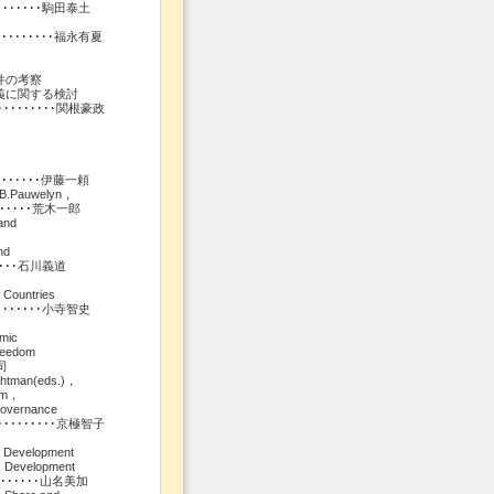
････････駒田泰土
･･･････福永有夏
件の考察
義に関する検討
･･････関根豪政
･･････････伊藤一頼
.B.Pauwelyn，
･････････荒木一郎
and
nd
ange･･･石川義道
 Countries
t･････････小寺智史
omic
Freedom
淳司
achtman(eds.)，
ism，
Governance
･･････京極智子
d Development
c Development
･･････････山名美加