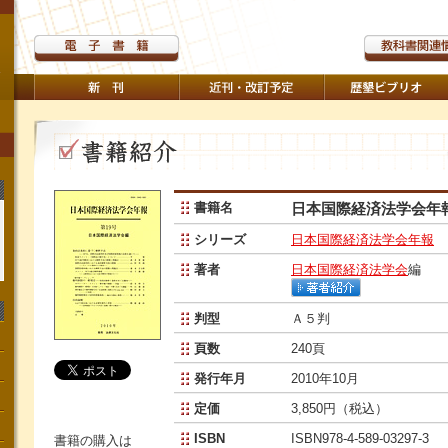
書籍名
日本国際経済法学会年
シリーズ
日本国際経済法学会年報
著者
日本国際経済法学会
編
判型
Ａ５判
頁数
240頁
発行年月
2010年10月
定価
3,850円（税込）
ISBN
ISBN978-4-589-03297-3
書籍の購入は