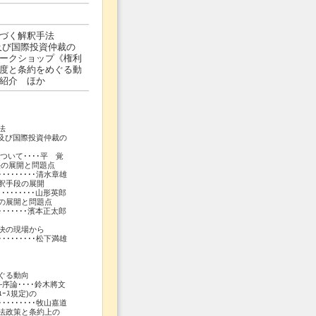
づく解釈手法
及び国際投資仲裁の
ークショップ《権利
度と条約をめぐる動
紹介 ほか
法
び国際投資仲裁の
ついて････平 覚
法の展開と問題点
･･････清水章雄
釈手段の展開
････････山形英郎
の展開と問題点
････濱本正太郎
決の現場から
･･････松下満雄
ぐる動向
限―序論････鈴木將文
ｰｽ規定)の
･････････牧山嘉道
法政策と条約上の