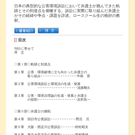
日本の典型的な公害環境訴訟において弁護士が挑んできた軌
跡とその到達点を俯瞰する。訴訟に実際に取り組んだ弁護士
がその経緯や争点・課題を詳述。ロースクール生の格好の教
材。
目次
刊行に寄せて
序 文
◇第Ⅰ部◇軌跡と到達点
第１章 公害・環境破壊に立ち向かった弁護士の
取り組み････････････････････中島 晃
第２章 公害環境訴訟と環境法の生成・発展
･･････････････････････淡路剛久
第３章 公害・環境法理論の生成・発展と弁護士
の役割･･････････････････････吉村良一
◇第Ⅱ部◇弁護士の挑戦
第４章 四日市公害訴訟･･････････････野呂 汎
第５章 大阪・西淀川公害訴訟････････村松昭夫
第６章 東京大気汚染公害裁判････････西村隆雄