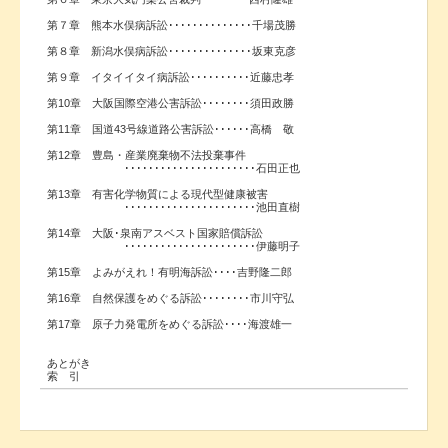
第７章 熊本水俣病訴訟･･････････････千場茂勝
第８章 新潟水俣病訴訟･･････････････坂東克彦
第９章 イタイイタイ病訴訟･･････････近藤忠孝
第10章 大阪国際空港公害訴訟････････須田政勝
第11章 国道43号線道路公害訴訟･･････高橋 敬
第12章 豊島・産業廃棄物不法投棄事件
･･････････････････････石田正也
第13章 有害化学物質による現代型健康被害
･･････････････････････池田直樹
第14章 大阪･泉南アスベスト国家賠償訴訟
･･････････････････････伊藤明子
第15章 よみがえれ！有明海訴訟････吉野隆二郎
第16章 自然保護をめぐる訴訟････････市川守弘
第17章 原子力発電所をめぐる訴訟････海渡雄一
あとがき
索 引