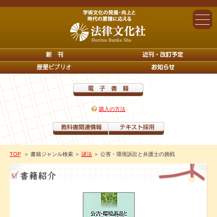
購入の方法
TOP
＞ 書籍ジャンル検索
＞
諸法
＞ 公害・環境訴訟と弁護士の挑戦