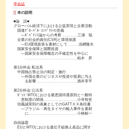
学会誌
本の説明
■論 説■
グローバル経済下における公益実現と企業活動
国連ｸﾞﾛｰﾊﾞﾙ･ｺﾝﾊﾟｸﾄの意義
―ｶﾞﾊﾞﾅﾝｽ論からの考察 …………三浦 聡
企業の社会的責任(CSR)と環境保護
―EU環境政策を素材にして………須網隆夫
国家安全保障と国際投資
―国家安全保障概念の不確定性を中心に
……………………………………柏木 昇
第1分科会:私法系
中国独占禁止法の制定・施行
―外国企業のビジネスや投資や貿易に与え
る影響……………………………酒井享平
第2分科会:公法系
ｶﾞｯﾄ･WTOにおける最恵国待遇原則と一般特
恵制度の関係………………………小寺智史
信義誠実則の表象としてのGATTⅩⅩ条柱書
―ブラジル・再生タイヤの輸入事件を素材
に…………………………………小林献一
自由論題
EUとWTOにおける遺伝子組換え産品に関す