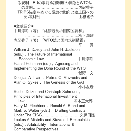
る規制―EUの事前承認制度の特徴とWTO法
の展開………………………………内記香子
TRIPS協定をめぐる議論の動向と途上国への
｢技術移転｣…………………………山根裕子
■文献紹介■
中川淳司（著）『経済規制の国際的調和』
……………………………………松下満雄
内記香子（著）『WTO法と国内規制措置』
……………………………………平 覚
William J. Davey and John H. Jackson
(eds.)，The Future of International
Economic Law………………………中川淳司
Harald Hohmann (ed.)， Agreeing and
Implementing the Doha Round of the WTO
……………………………………飯野 文
Douglas A. Irwin， Petros C. Mavroidis and
Alan O. Sykes， The Genesis of the GATT
……………………………………小林友彦
Rudolf Dolzer and Christoph Schreuer，
Principles of International Investment
Law…………………………………濵本正太郎
Harry M. Flechtner， Ronald A. Brand and
Mark S. Walter (eds.)， Drafting Contracts
Under The CISG…………………………久保田隆
Loukas A.Mistelis and Stavros L.Brekoulakis
(eds.)，Arbitrability ; International &
Comparative Perspectives