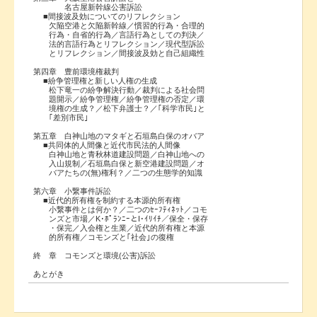
名古屋新幹線公害訴訟
■間接波及効についてのリフレクション
欠陥空港と欠陥新幹線／慣習的行為・合理的
行為・自省的行為／言語行為としての判決／
法的言語行為とリフレクション／現代型訴訟
とリフレクション／間接波及効と自己組織性
第四章 豊前環境権裁判
■紛争管理権と新しい人権の生成
松下竜一の紛争解決行動／裁判による社会問
題開示／紛争管理権／紛争管理権の否定／環
境権の生成？／松下弁護士？／｢科学市民｣と
｢差別市民｣
第五章 白神山地のマタギと石垣島白保のオバア
■共同体的人間像と近代市民法的人間像
白神山地と青秋林道建設問題／白神山地への
入山規制／石垣島白保と新空港建設問題／オ
バアたちの(無)権利？／二つの生態学的知識
第六章 小繋事件訴訟
■近代的所有権を制約する本源的所有権
小繋事件とは何か？／二つのｾｰﾌﾃｨﾈｯﾄ／コモ
ンズと市場／K･ﾎﾟﾗﾝﾆｰとI･ｲﾘｲﾁ／保全・保存
・保完／入会権と生業／近代的所有権と本源
的所有権／コモンズと｢社会｣の復権
終 章 コモンズと環境(公害)訴訟
あとがき