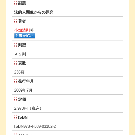
副題
法的人間像からの探究
著者
小畑清剛
著
判型
Ａ５判
頁数
236頁
発行年月
2009年7月
定価
2,970円（税込）
ISBN
ISBN978-4-589-03182-2