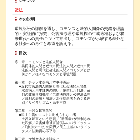
ジャンル
諸法
本の説明
環境訴訟の詳解を通し、コモンズと法的人間像の交錯を理論
的・実証的に探究。公害法原理や環境権の生成過程および将
来世代への責任について抽出し、コモンズが示唆する疎外な
き社会への再生と希望を訴える。
目次
序 章 コモンズと法的人間像
共同体的人間と近代市民法的人間／近代市民
法的人間と現代社会法的人間／コモンズとは
何か？／様々なコモンズと環境問題
第一章 チッソ水俣病川本事件訴訟
■近代市民法的人間像と現代社会法的人間像
水俣病と川本輝夫の闘い／倒錯した判決／裁
判の政策形成機能／労働法原理と公害法原理
／裁判の表層と深層／水俣病患者をめぐる差
別／リベラリズムと民主主義
第二章 土呂久鉱害訴訟
■民主主義のコストに耐えられない者
土呂久鉱害という悲劇／｢勝訴者｣が強制され
た和解／公害健康被害補償法のパラドックス
／｢参加テーゼ｣の限界／民主主義のパラドッ
クス／法動員の不平等
第三章 大阪空港公害訴訟と