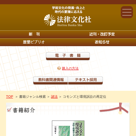
購入の方法
TOP
＞ 書籍ジャンル検索
＞
諸法
＞ コモンズと環境訴訟の再定位