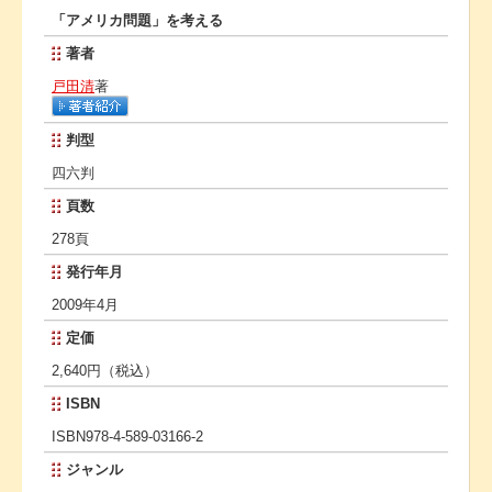
「アメリカ問題」を考える
著者
戸田清
著
判型
四六判
頁数
278頁
発行年月
2009年4月
定価
2,640円（税込）
ISBN
ISBN978-4-589-03166-2
ジャンル