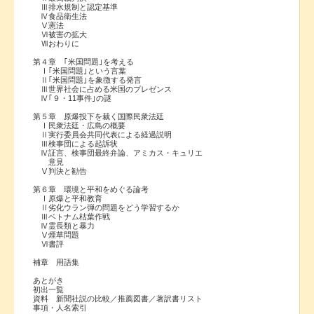
Ⅲ排水規制と認定基準
Ⅳ食品衛生法
Ⅴ憲法
Ⅵ被害の拡大
Ⅶおわりに
第４章 ｢米国問題｣を考える
Ⅰ｢米国問題｣という言葉
Ⅱ｢米国問題｣を象徴する発言
Ⅲ世界社会に占める米国のプレゼンス
Ⅳ｢９・11事件｣の謎
第５章 原爆投下を裁く国際民衆法廷
Ⅰ民衆法廷・広島の概要
Ⅱ実行委員会共同代表による経過説明
Ⅲ検事団による起訴状
Ⅳ証言、検事団最終弁論、アミカス・キュリエ
意見
Ⅴ判決と勧告
第６章 環境と平和をめぐる論考
Ⅰ原爆と平和教育
Ⅱ劣化ウラン弾の問題をどう学習するか
Ⅲベトナム枯葉作戦
Ⅳ霊長類と暴力
Ⅴ煙草問題
Ⅵ書評
補章 用語集
あとがき
初出一覧
資料 新聞社説の比較／推薦図書／著訳書リスト
事項・人名索引