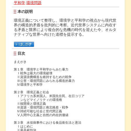
平和学
環境問題
本の説明
環境正義について整理し、環境学と平和学の視点から現代世
界の構造的矛盾を批判的に考察。近代世界システムに内在す
る矛盾と限界により複合的な危機の時代を迎えた今、オルタ
ナティブな世界へ向けた道標を提示する。
目次
まえがき
第１章 環境学と平和学からみた暴力
Ⅰ戦争は最大の環境破壊
Ⅱ資源浪費構造を維持するための戦争
Ⅲ公害・環境問題にみられる構造的暴力
Ⅳ環境学と平和学
第２章 環境正義と社会
Ⅰアフリカ系米国人、米国先住民、在日コリア
ンなどマイノリティの環境権
Ⅱ核開発と環境正義
Ⅲ資源・環境問題と南北格差・戦争
Ⅳ持続可能な社会と世代間正義
Ⅴ人間中心主義と自然の内在的価値
第３章 水俣病事件における食品衛生法と憲法
Ⅰはじめに
Ⅱ最高裁判決