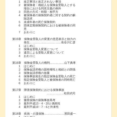
１ 改正事項と改正されない事項
２ 被保険者・相続人を保険金受取人とする
場合における同意主義の例外
３ 同意の方式・時期・相手方
４ 被保険者の保険契約者に対する契約の解
除請求
５ 未成年者の死亡保険契約
６ 団体定期保険契約における被保険者の同
意
７ おわりに
第15章 保険金受取人の変更の意思表示と効力の
発生……………………………長谷川仁彦
１ はじめに
２ 保険金受取人変更について
３ 遺言による受取人変更について
４ おわりに
第16章 保険金受取人の権利……………山下典孝
１ はじめに
２ 保険金請求権の固有権性と相続との関係
３ 保険金請求権の放棄
４ 保険事故発生の指定保険金受取人の死亡
５ 指定保険金受取人と被保険者の同時死亡
６ おわりに
第17章 障害保険契約における保険事故
………………松田武司
１ はじめに
２ 傷害保険の保険事故再考
３ 最判平成13・4・20と偶然性
４ 最判平成19・7・6と外来性
第18章 疾病・介護保険…………………濱田盛一
１ はじめに