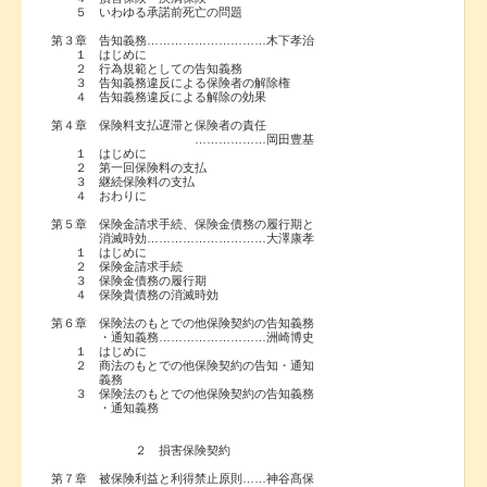
５ いわゆる承諾前死亡の問題
第３章 告知義務…………………………木下孝治
１ はじめに
２ 行為規範としての告知義務
３ 告知義務違反による保険者の解除権
４ 告知義務違反による解除の効果
第４章 保険料支払遅滞と保険者の責任
………………岡田豊基
１ はじめに
２ 第一回保険料の支払
３ 継続保険料の支払
４ おわりに
第５章 保険金請求手続、保険金債務の履行期と
消滅時効…………………………大澤康孝
１ はじめに
２ 保険金請求手続
３ 保険金債務の履行期
４ 保険貴債務の消滅時効
第６章 保険法のもとでの他保険契約の告知義務
・通知義務………………………洲崎博史
１ はじめに
２ 商法のもとでの他保険契約の告知・通知
義務
３ 保険法のもとでの他保険契約の告知義務
・通知義務
２ 損害保険契約
第７章 被保険利益と利得禁止原則……神谷髙保