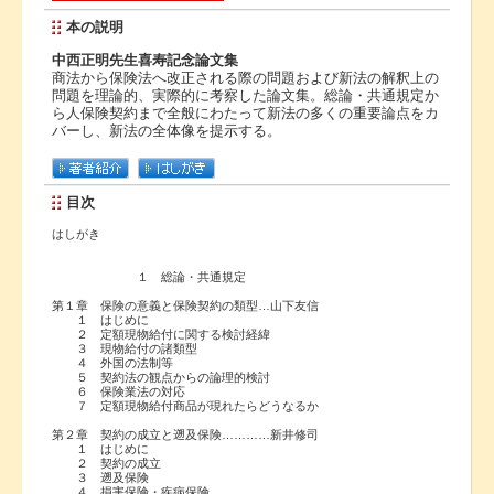
本の説明
中西正明先生喜寿記念論文集
商法から保険法へ改正される際の問題および新法の解釈上の
問題を理論的、実際的に考察した論文集。総論・共通規定か
ら人保険契約まで全般にわたって新法の多くの重要論点をカ
バーし、新法の全体像を提示する。
目次
はしがき
１ 総論・共通規定
第１章 保険の意義と保険契約の類型…山下友信
１ はじめに
２ 定額現物給付に関する検討経緯
３ 現物給付の諸類型
４ 外国の法制等
５ 契約法の観点からの論理的検討
６ 保険業法の対応
７ 定額現物給付商品が現れたらどうなるか
第２章 契約の成立と遡及保険…………新井修司
１ はじめに
２ 契約の成立
３ 遡及保険
４ 損害保険・疾病保険