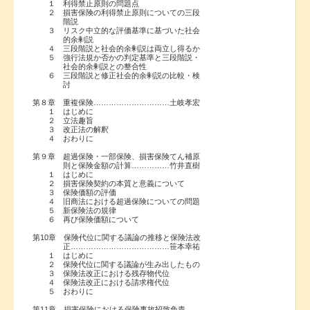
１ 利得禁止原則の問題点
２ 損害保険の利得禁止原則についての三段
階説
３ リスク中立的な評価基準に基づいた社会
的余剰説
４ 三段階説と社会的余剰説は両立し得るか
５ 強行法規か否かの判定基準と三段階説・
社会的余剰説との整合性
６ 三段階説と修正社会的余剰説の比較・検
討
第８章 重複保険…………………………土岐孝宏
１ はじめに
２ 立法趣旨
３ 改正法の解釈
４ おわりに
第９章 超過保険・一部保険、損害保険てん補原
則と保険金額の計算……………竹井直樹
１ はじめに
２ 損害保険契約の本質と意義について
３ 保険価額の評価
４ 旧商法における超過保険についての問題
５ 新保険法の規律
６ 再び保険価額について
第10章 保険代位に関する議論の推移と保険法改
正…………………………………笹本幸祐
１ はじめに
２ 保険代位に関する議論が生み出したもの
３ 保険法改正における残存物代位
４ 保険法改正における請求権代位
５ おわりに
第11章 損害保険における保険事故招致免責