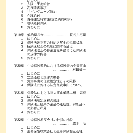
２ 入院・手術給付
３ 高度障害事項
４ リビングニーズ特約
５ 介護給付
６ 責任開始時前発病(契約前発病)
７ 現物給付保険
８ おわりに
第19章 解約返戻金……………………長谷川宅司
１ はじめに
２ 保険法改正前の解約返戻金の規律状況
３ 解約返戻金の規制に関する論点
４ 保険法改正の審議過程を踏まえた保険法
の規律の内容
５ おわりに
第20章 生命保険契約における保険者の免責事由
………………村田敏一
１ はじめに
２ 立法過程と規律の概要
３ 免責事由の任意規定性とその限界
４ 保険法における法定免責事由について
第21章 保険法における重大事由解除…榊 素寛
１ はじめに
２ 保険法制定過程の議論
３ 保険法と従来の議論の連続性、解釈論へ
の影響と私見
４ おわりに
第22章 生命保険相互会社の社員の地位
………………森本 滋
１ はじめに
２ 生命保険株式会社と生命保険相互会社