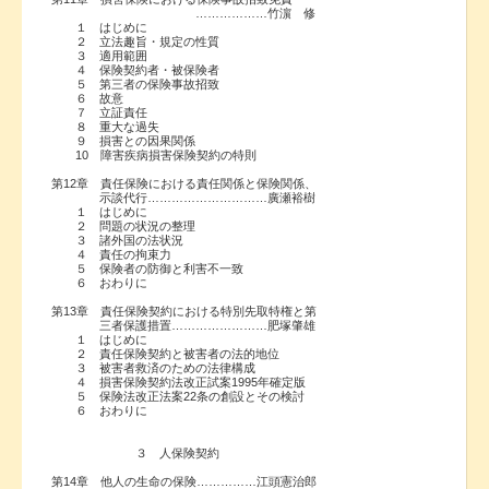
………………竹濵 修
１ はじめに
２ 立法趣旨・規定の性質
３ 適用範囲
４ 保険契約者・被保険者
５ 第三者の保険事故招致
６ 故意
７ 立証責任
８ 重大な過失
９ 損害との因果関係
10 障害疾病損害保険契約の特則
第12章 責任保険における責任関係と保険関係、
示談代行…………………………廣瀬裕樹
１ はじめに
２ 問題の状況の整理
３ 諸外国の法状況
４ 責任の拘束力
５ 保険者の防御と利害不一致
６ おわりに
第13章 責任保険契約における特別先取特権と第
三者保護措置……………………肥塚肇雄
１ はじめに
２ 責任保険契約と被害者の法的地位
３ 被害者救済のための法律構成
４ 損害保険契約法改正試案1995年確定版
５ 保険法改正法案22条の創設とその検討
６ おわりに
３ 人保険契約
第14章 他人の生命の保険……………江頭憲治郎