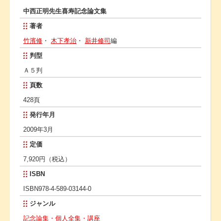
中西正明先生喜寿記念論文集
著者
竹濱修
・
木下孝治
・
新井修司
編
判型
Ａ５判
頁数
428頁
発行年月
2009年3月
定価
7,920円（税込）
ISBN
ISBN978-4-589-03144-0
ジャンル
記念論集・個人全集・講座