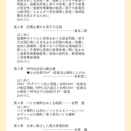
原発をめぐる現状／新・国家エネルギー政策の
問題点／温暖化対策と原子力発電／原子力発電
の安全性／放射性廃棄物の処理／原子力発電所
の経済性／エネルギー安全保障と原発／地球温
暖化を防止するために
おわりに
第２章 巨費を費やす原子力立国
･･････････････････速水二郎
はじめに
核燃料サイクルと原発をめぐる資金問題／原子
力立国計画に注ぎ込まれる巨額の税金／高騰し
始めた核燃料／原発マネーが歪める地域経済／
限りなく不透明な原発の発電単価／闇に包まれ
た放射性廃棄物処理／原発の老朽化，耐震補強
と原発事故補償
おわりに
第３章 RPS法決定の舞台裏
◆なぜ自然ｴﾈﾙｷﾞｰ促進法は挫折したのか
･･････････････････木村啓二
はじめに
ｴﾈﾙｷﾞｰのグリーン化と課題／自然ｴﾈﾙｷﾞｰ促進法
の制定運動／RPS 法の成立と自然ｴﾈﾙｷﾞｰ促進法
の挫折／RPS法下の自然ｴﾈ ﾙｷﾞｰ政策
おわりに
第４章 バイオ燃料をめぐる暗闘 ･････佐野 寛
はじめに
バイオ燃料とは何か／バイオエタノール／バイ
オディーゼル燃料／第２世代バイオ燃料
おわりに
第５章 日本に根ざした風力発電技術
･･････････････････永尾 徹