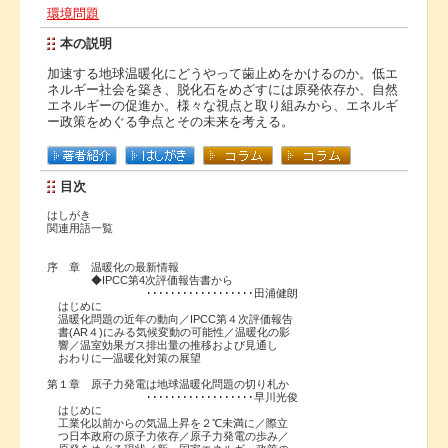
環境問題
本の説明
加速する地球温暖化にどうやって歯止めをかけるのか。低エ
ネルギー社会を築き、脱化石をめざすには原発依存か、自然
エネルギーの促進か。様々な視点と取り組みから、エネルギ
ー政策をめぐる争点とその未来を考える。
目次
はしがき
関連用語一覧
序 章 温暖化の最新情報
◆IPCC第4次評価報告書から
･･････････････････田浦健朗
はじめに
温暖化問題の近年の動向／IPCC第４次評価報告
書(AR４)にみる気候変動の可能性／温暖化の影
響／温室効果ガス排出量の推移および見通し
おわりに―温暖化対策の展望
第１章 原子力発電は地球温暖化問題の切り札か
･･････････････････早川光俊
はじめに
工業化以前からの気温上昇を２℃未満に／際立
つ日本政府の原子力依存／原子力発電の歩み／