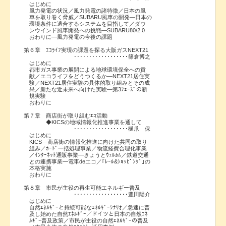
はじめに
風力発電の状況／風力発電の諸特徴／日本の風
車を取り巻く脅威／SUBARU風車の開発―日本の
環境条件に適合するシステムを目指して／ダウ
ンウインド風車開発への挑戦―SUBARU80/2.0
おわりに―風力発電の今後の課題
第６章 ｴｺﾗｲﾌ実現の課題を探る大阪ガスNEXT21
･･････････････････篠倉博之
はじめに
都市ガス事業の展開による地球環境保全への貢
献／エコライフをどうつくるか―NEXT21居住実
験／NEXT21居住実験の具体的取り組みとその成
果／新たな近未来へ向けた実験―第3ﾌｪｰｽﾞの新
規実験
おわりに
第７章 商店街が取り組むｴｺ活動
◆KICSの地域情報化推進事業を通して
･･････････････････樋爪 保
はじめに
KICS―商店街の情報化推進に向けた共同の取り
組み／ｶｰﾄﾞ一括処理事業／物流経費合理化事業
／ｲﾝﾀｰﾈｯﾄ通販事業―きょうとｳｪﾙｶﾑ／鉄道交通
との連携事業―電車deエコ／｢ﾚｰﾙ&ｼｮｯﾋﾟﾝｸﾞ｣の
本格実施
おわりに
第８章 市民が主役の再生可能エネルギー普及
･･････････････････豊田陽介
はじめに
自然ｴﾈﾙｷﾞｰと持続可能なｴﾈﾙｷﾞｰｼﾅﾘｵ／急速に普
及し始めた自然ｴﾈﾙｷﾞｰ／ドイツと日本の自然ｴﾈ
ﾙｷﾞｰ普及政策／市民が主役の自然ｴﾈﾙｷﾞｰの普及