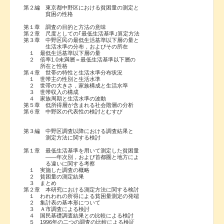
第２編 東京都中野区における貧困量の測定と
貧困の性格
第１章 調査の目的と方法の意味
第２章 尺度としての｢最低生活基準｣算定方法
第３章 中野区民の最低生活基準以下層の量と
生活水準の分布，およびその所在
１ 最低生活基準以下層の量
２ 倍率1.0未満層＝最低生活基準以下層の
所在と性格
第４章 世帯の特性と生活水準分布状況
１ 世帯主の性別と生活水準
２ 世帯の大きさ，家族構成と生活水準
３ 世帯収入の構成
４ 家族周期と生活水準の波動
第５章 低所得層が含まれる社会階層の分析
第６章 中野区の代表性の検討とむすび
第３編 中野区調査以降における調査結果と
測定方法に関する検討
第１章 最低生活基準を用いて測定した貧困量
――年次別，および首都圏と地方によ
る違いに関する考察
１ 実施した調査の概略
２ 貧困量の測定結果
３ まとめ
第２章 本研究における測定方法に関する検討
１ われわれの所得による貧困量測定の発端
２ 集計表の基本形について
３ Ａ市調査による検討
４ 国民基礎調査結果との比較による検討
５ 1996年の二つの調査の比較による検証