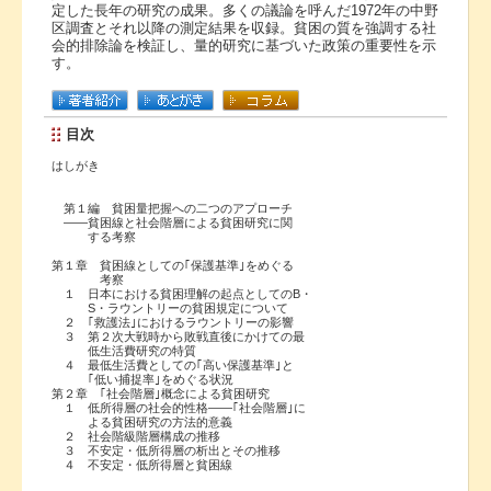
定した長年の研究の成果。多くの議論を呼んだ1972年の中野
区調査とそれ以降の測定結果を収録。貧困の質を強調する社
会的排除論を検証し、量的研究に基づいた政策の重要性を示
す。
目次
はしがき
第１編 貧困量把握への二つのアプローチ
――貧困線と社会階層による貧困研究に関
する考察
第１章 貧困線としての｢保護基準｣をめぐる
考察
１ 日本における貧困理解の起点としてのB・
S・ラウントリーの貧困規定について
２ ｢救護法｣におけるラウントリーの影響
３ 第２次大戦時から敗戦直後にかけての最
低生活費研究の特質
４ 最低生活費としての｢高い保護基準｣と
｢低い捕捉率｣をめぐる状況
第２章 ｢社会階層｣概念による貧困研究
１ 低所得層の社会的性格――｢社会階層｣に
よる貧困研究の方法的意義
２ 社会階級階層構成の推移
３ 不安定・低所得層の析出とその推移
４ 不安定・低所得層と貧困線