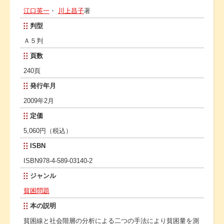
江口英一
・
川上昌子
著
判型
Ａ５判
頁数
240頁
発行年月
2009年2月
定価
5,060円（税込）
ISBN
ISBN978-4-589-03140-2
ジャンル
貧困問題
本の説明
貧困線と社会階層の分析による二つの手法により貧困量を測