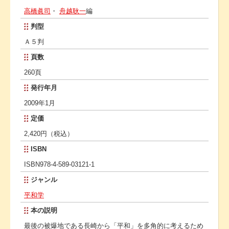
高橋眞司
・
舟越耿一
編
判型
Ａ５判
頁数
260頁
発行年月
2009年1月
定価
2,420円（税込）
ISBN
ISBN978-4-589-03121-1
ジャンル
平和学
本の説明
最後の被爆地である長崎から「平和」を多角的に考えるため