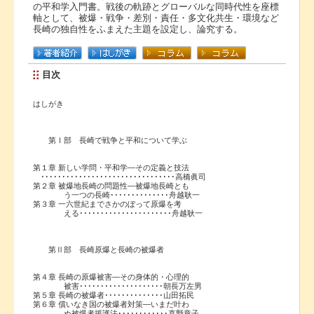
の平和学入門書。戦後の軌跡とグローバルな同時代性を座標
軸として、被爆・戦争・差別・責任・多文化共生・環境など
長崎の独自性をふまえた主題を設定し、論究する。
目次
はしがき
第Ⅰ部 長崎で戦争と平和について学ぶ
第１章 新しい学問・平和学―その定義と技法
････････････････････････････････高橋眞司
第２章 被爆地長崎の問題性―被爆地長崎とも
う一つの長崎･･････････････舟越耿一
第３章 一六世紀までさかのぼって原爆を考
える･･････････････････････舟越耿一
第Ⅱ部 長崎原爆と長崎の被爆者
第４章 長崎の原爆被害―その身体的・心理的
被害････････････････････朝長万左男
第５章 長崎の被爆者･･････････････山田拓民
第６章 償いなき国の被爆者対策―いまだ叶わ
ぬ被爆者援護法････････････直野章子