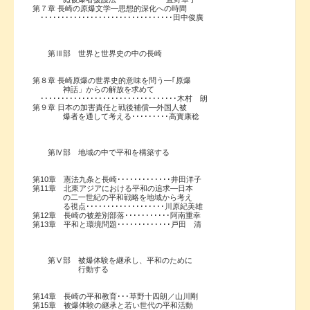
第７章 長崎の原爆文学―思想的深化への時間
････････････････････････････････田中俊廣
第Ⅲ部 世界と世界史の中の長崎
第８章 長崎原爆の世界史的意味を問う―｢原爆
神話」からの解放を求めて
･････････････････････････････････木村 朗
第９章 日本の加害責任と戦後補償―外国人被
爆者を通して考える･････････高實康稔
第Ⅳ部 地域の中で平和を構築する
第10章 憲法九条と長崎･････････････井田洋子
第11章 北東アジアにおける平和の追求―日本
の二一世紀の平和戦略を地域から考え
る視点･･･････････････････川原紀美雄
第12章 長崎の被差別部落･･･････････阿南重幸
第13章 平和と環境問題･････････････戸田 清
第Ⅴ部 被爆体験を継承し、平和のために
行動する
第14章 長崎の平和教育･･･草野十四朗／山川剛
第15章 被爆体験の継承と若い世代の平和活動