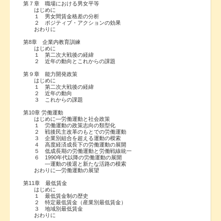
第７章 職場における男女平等
はじめに
１ 男女間賃金格差の分析
２ ポジティブ・アクションの効果
おわりに
第8章 企業内教育訓練
はじめに
１ 第二次大戦後の経緯
２ 近年の動向とこれからの課題
第９章 能力開発政策
はじめに
１ 第二次大戦後の経緯
２ 近年の動向
３ これからの課題
第10章 労働運動
はじめに―労働運動と社会政策
１ 労働運動の政策志向の類型化
２ 戦後民主改革のもとでの労働運動
３ 企業別組合を超える運動の模索
４ 高度経済成長下の労働運動の展開
５ 低成長期の労働運動と労働戦線統一
６ 1990年代以降の労働運動の展開
―運動の後退と新たな活路の模索
おわりに―労働運動の展望
第11章 最低賃金
はじめに
１ 最低賃金制の歴史
２ 特定最低賃金（産業別最低賃金）
３ 地域別最低賃金
おわりに