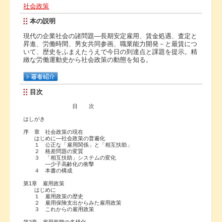
社会政策
本の説明
現代の企業社会の諸問題―長期安定雇用、賃金処遇、査定と
昇進、労働時間、男女共同参画、職業能力開発－と最賃につ
いて、歴史をふまえたうえで今日の到達点と課題を提示。精
緻な労働運動史から社会政策の動態を知る。
目次
目 次
はしがき
序 章 社会政策の現在
はじめに―社会政策の普遍化
１ 公正な「雇用関係」と「相互扶助」
２ 格差問題の変質
３ 「相互扶助」システムの変化
―少子高齢化の衝撃
４ 本書の構成
第1章 雇用政策
はじめに
１ 雇用政策の歴史
２ 雇用保険支出からみた雇用政策
３ これからの雇用政策
第2章 雇用形態の多様化