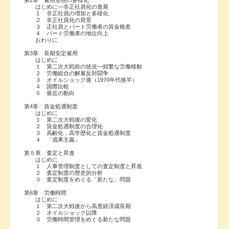
はじめに―非正社員化の進展
１ 非正社員の増加と多様化
２ 非正社員化の背景
３ 正社員とパート労働者の賃金格差
４ パート労働者の地位向上
おわりに
第3章 長期安定雇用
はじめに
１ 第二次大戦前の状況―頻繁な労働移動
２ 労働組合の解雇反対闘争
３ オイルショック後（1970年代後半）
４ 国際比較
５ 最近の動向
第4章 賃金処遇制度
はじめに
１ 第二次大戦後の変化
２ 賃金処遇制度の合理化
３ 高齢化，高学歴化と賃金処遇制度
４ 「成果主義」
第５章 査定と昇進
はじめに
１ 人事管理制度としての査定制度と昇進
２ 査定制度の歴史的分析
３ 査定制度をめぐる「新たな」問題
第6章 労働時間
はじめに
１ 第二次大戦後から高度経済成長期
２ オイルショック以降
３ 労働時間管理をめぐる新たな問題