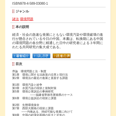
ISBN978-4-589-03080-1
ジャンル
諸法
環境問題
本の説明
経済・社会の急速な発展にともない環境汚染や環境破壊の進
行が懸念されている今日の中国。本書は、転換期にある中国
の環境問題の各分野に精通した日中の研究者による３年間に
わたる共同研究の集大成である。
目次
序論 環境問題と法・制度
第1章 環境に関する法政策の沿革と現行法
第2章 環境法の最近の進展と直面する課題
第1部 環境汚染と紛争
第3章 水質汚染の現状と規制対策
第5章 環境公害訴訟の事例研究
――福建省寧徳市屏南県のケース
第6章 環境公益訴訟の現状と課題
第2部 生態環境保全
第7章 西部大開発の現状と課題
――均衡ある、持続可能な発展に向けて
第8章 中国の砂漠化面積の拡大と近年の