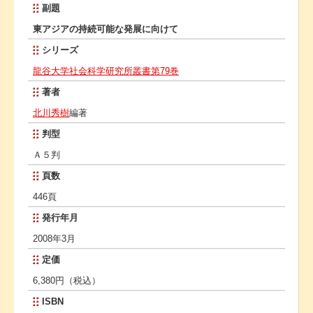
副題
東アジアの持続可能な発展に向けて
シリーズ
龍谷大学社会科学研究所叢書第79巻
著者
北川秀樹
編著
判型
Ａ５判
頁数
446頁
発行年月
2008年3月
定価
6,380円（税込）
ISBN