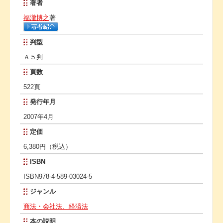
著者
福瀧博之
著
判型
Ａ５判
頁数
522頁
発行年月
2007年4月
定価
6,380円（税込）
ISBN
ISBN978-4-589-03024-5
ジャンル
商法・会社法、経済法
本の説明