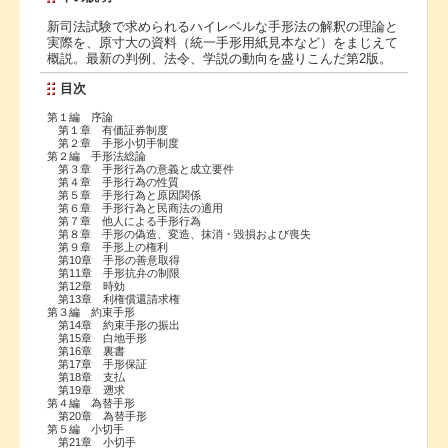
新司法試験で求められるハイレベルな手形法の解釈の理論と
実際を、原寸大の資料（統一手形用紙見本など）をまじえて
概説。最新の判例、法令、学説の動向を盛りこんだ第2版。
目次
第１編 序論
第１章 有価証券制度
第２章 手形小切手制度
第２編 手形法総論
第３章 手形行為の意義と成立要件
第４章 手形行為の性質
第５章 手形行為と原因関係
第６章 手形行為と民商法の適用
第７章 他人による手形行為
第８章 手形の偽造、変造、抹消・毀損および喪失
第９章 手形上の権利
第10章 手形の善意取得
第11章 手形抗弁の制限
第12章 時効
第13章 利権償還請求権
第３編 約束手形
第14章 約束手形の振出
第15章 白地手形
第16章 裏書
第17章 手形保証
第18章 支払
第19章 遡求
第４編 為替手形
第20章 為替手形
第５編 小切手
第21章 小切手