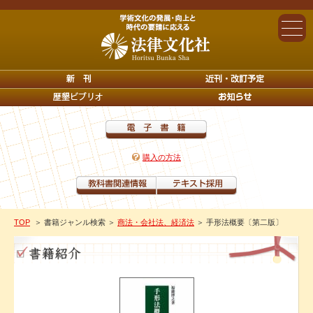
購入の方法
TOP
＞ 書籍ジャンル検索
＞
商法・会社法、経済法
＞ 手形法概要〔第二版〕