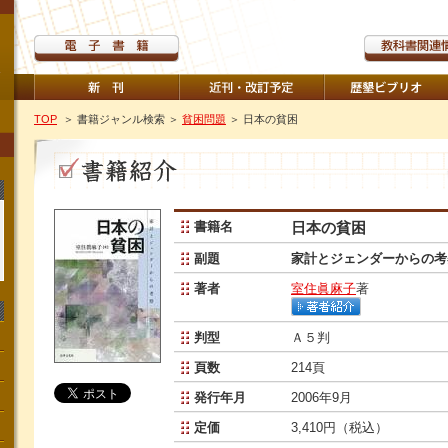
TOP
＞ 書籍ジャンル検索
＞
貧困問題
＞ 日本の貧困
書籍名
日本の貧困
副題
家計とジェンダーからの考
著者
室住眞麻子
著
判型
Ａ５判
頁数
214頁
発行年月
2006年9月
定価
3,410円（税込）