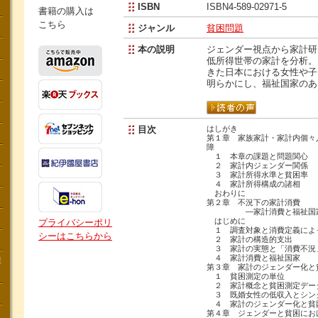
ISBN
ISBN4-589-02971-5
書籍の購入は
こちら
ジャンル
貧困問題
本の説明
ジェンダー視点から家計研
低所得世帯の家計を分析。
きた日本における女性や子
明らかにし、福祉国家のあ
目次
はしがき
第１章 家族家計・家計内個々
障
１ 本章の課題と問題関心
２ 家計内ジェンダー関係
３ 家計所得水準と貧困率
４ 家計所得構成の諸相
おわりに
第２章 不況下の家計消費
―家計消費と福祉国家に
はじめに
プライバシーポリ
１ 調査対象と消費定義によ
シーはこちらから
２ 家計の構造的支出
３ 家計の実態と「消費不況
４ 家計消費と福祉国家
講
第３章 家計のジェンダー化と
１ 貧困測定の単位
２ 家計概念と貧困測定デー
３ 既婚女性の低収入とシン
４ 家計のジェンダー化と貧
第４章 ジェンダーと貧困にお