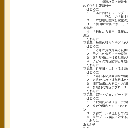
―経済格差と低賃金・貧
の所得と世帯所得―
はじめに
１ 日本におけるジェンダー
―「空白」の「日本型
２ 日本型福祉国家と家族の
３ 「新国民生活指標」（19
差分析
４ 「福祉から雇用」政策に
測定
おわりに
第５章 母親の収入と子どもの
はじめに
１ 子どもの貧困定義と貧困
２ 子どもの貧困と社会保障
３ 家計所得における母親の
４ 子どもの貧困防御と母親
おわりに
第６章 近年日本における多層
はじめに
１ 近年日本の貧困調査の概
２ 方法からみた近年日本の
３ 測定結果にみる日本の貧
４ 多層的な貧困アプローチ
おわりに
第７章 家計・ジェンダー・福
はじめに
１ 「批判的社会理論」にお
２ 複合的概念としてのジェ
ン
３ 所得プール単位としての
４ 家計プール仮説に対する
おわりに
あとがき