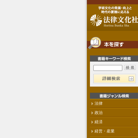
法律
政治
経済
経営・産業