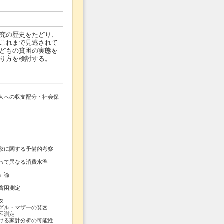
究の歴史をたどり、
これまで見逃されて
どもの貧困の実態を
り方を検討する。
人への収支配分・社会保
関する予備的考察―
って異なる消費水準
」論
貧困測定
タ
グル・マザーの貧困
困測定
ける家計分析の可能性