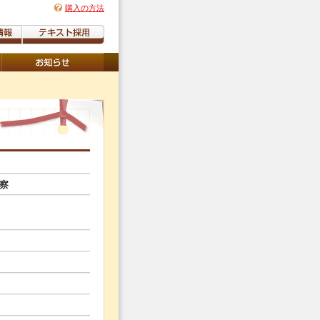
購入の方法
察