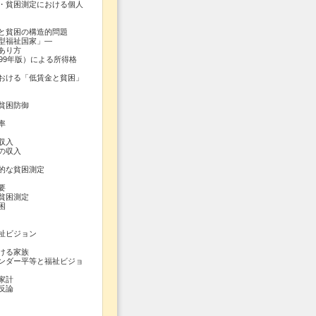
困測定における個人
と貧困の構造的問題
福祉国家」―
あり方
99年版）による所得格
おける「低賃金と貧困」
貧困防御
率
収入
の収入
的な貧困測定
要
貧困測定
困
祉ビジョン
ける家族
ンダー平等と福祉ビジョ
家計
反論