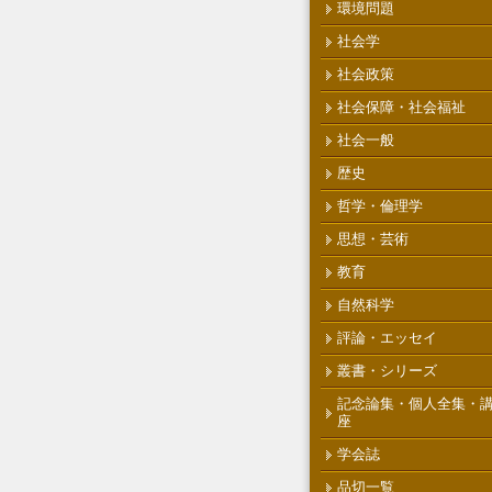
環境問題
社会学
社会政策
社会保障・社会福祉
社会一般
歴史
哲学・倫理学
思想・芸術
教育
自然科学
評論・エッセイ
叢書・シリーズ
記念論集・個人全集・
座
学会誌
品切一覧