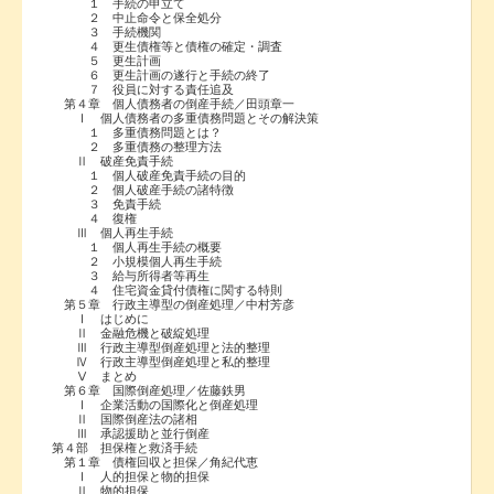
１ 手続の申立て
２ 中止命令と保全処分
３ 手続機関
４ 更生債権等と債権の確定・調査
５ 更生計画
６ 更生計画の遂行と手続の終了
７ 役員に対する責任追及
第４章 個人債務者の倒産手続／田頭章一
Ⅰ 個人債務者の多重債務問題とその解決策
１ 多重債務問題とは？
２ 多重債務の整理方法
Ⅱ 破産免責手続
１ 個人破産免責手続の目的
２ 個人破産手続の諸特徴
３ 免責手続
４ 復権
Ⅲ 個人再生手続
１ 個人再生手続の概要
２ 小規模個人再生手続
３ 給与所得者等再生
４ 住宅資金貸付債権に関する特則
第５章 行政主導型の倒産処理／中村芳彦
Ⅰ はじめに
Ⅱ 金融危機と破綻処理
Ⅲ 行政主導型倒産処理と法的整理
Ⅳ 行政主導型倒産処理と私的整理
Ⅴ まとめ
第６章 国際倒産処理／佐藤鉄男
Ⅰ 企業活動の国際化と倒産処理
Ⅱ 国際倒産法の諸相
Ⅲ 承認援助と並行倒産
第４部 担保権と救済手続
第１章 債権回収と担保／角紀代恵
Ⅰ 人的担保と物的担保
Ⅱ 物的担保