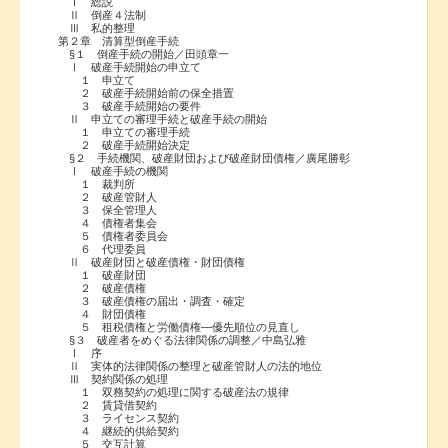
Ⅰ 総説
Ⅱ 倒産４法制
Ⅲ 私的整理
第２章 清算型倒産手続
§１ 倒産手続の開始／田頭章一
Ⅰ 破産手続開始の申立て
１ 申立て
２ 破産手続開始前の保全措置
３ 破産手続開始の要件
Ⅱ 申立ての審理手続と破産手続の開始
１ 申立ての審理手続
２ 破産手続開始決定
§２ 手続機関、破産財団および破産財団債権／廣尾勝彰
Ⅰ 破産手続の機関
１ 裁判所
２ 破産管財人
３ 保全管理人
４ 債権者集会
５ 債権者委員会
６ 代理委員
Ⅱ 破産財団と破産債権・財団債権
１ 破産財団
２ 破産債権
３ 破産債権の届出・調査・確定
４ 財団債権
５ 租税債権と労働債権―優先順位の見直し
§３ 破産者をめぐる法律関係の調整／中島弘雅
Ⅰ 序
Ⅱ 実体的法律関係の整理と破産管財人の法的地位
Ⅲ 契約関係の処理
１ 双務契約の処理に関する破産法の規律
２ 賃貸借契約
３ ライセンス契約
４ 継続的供給契約
５ 交互計算