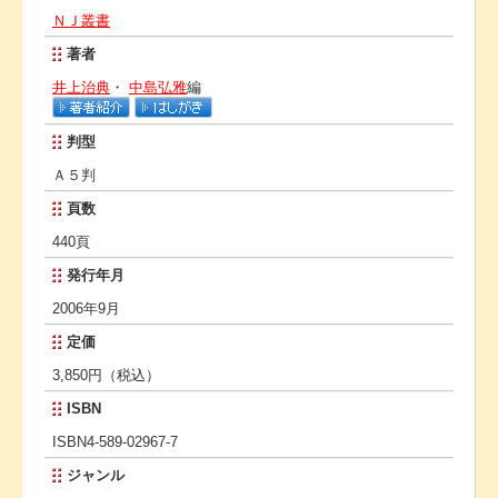
ＮＪ叢書
著者
井上治典
・
中島弘雅
編
判型
Ａ５判
頁数
440頁
発行年月
2006年9月
定価
3,850円（税込）
ISBN
ISBN4-589-02967-7
ジャンル