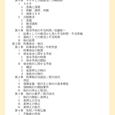
第４章 ＡＤＲと少額救済／川嶋四郎
Ⅰ ＡＤＲ
１ 意義と課題
２ 和解、調停、仲裁
３ 倒産ＡＤＲ
Ⅱ 少額救済
１ 意義
２ 救済過程
３ 課題
第５章 救済手続の不当利用／佐藤彰一
Ⅰ 結果としての救済から見た不当利用・不当実施
Ⅱ 過程としての救済と不当利用
Ⅲ 執行妨害
第２部 民事保全・執行
第１章 民事保全手続／中村芳彦
Ⅰ 民事保全の制度
Ⅱ 保全命令に関する手続
１ 発令手続の特徴
２ 発令手続の開始
Ⅲ 保全執行に関する手続
１ 概説
２ 仮差押えの執行
３ 仮処分の執行
第２章 民事執行法総説／西川佳代
Ⅰ 序説
Ⅱ 債務名義・執行文と執行の基本構造
Ⅲ 強制執行の開始要件
Ⅳ 執行の停止と取消し
第３章 執行の着手／西川佳代
Ⅰ 執行の開始―差押え
Ⅱ 差押えの方法
Ⅲ 差押えの禁止
Ⅳ 差押えの効力
第４章 売却／中島弘雅
Ⅰ 不動産の売却