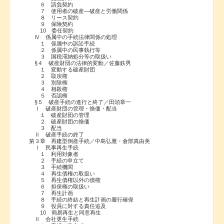
６ 請負契約
７ 使用者の破産―破産と労働関係
８ リース契約
９ 保険契約
10 委任契約
Ⅳ 係属中の手続法律関係の処理
１ 係属中の訴訟手続
２ 係属中の民事執行等
３ 国税滞納処分等の取扱い
§４ 破産財団の法律的変動／佐藤鉄男
１ 変動する破産財団
２ 取戻権
３ 別除権
４ 相殺権
５ 否認権
§５ 破産手続の進行と終了／田頭章一
Ⅰ 破産財団の管理・換価・配当
１ 破産財団の管理
２ 破産財団の換価
３ 配当
Ⅱ 破産手続の終了
第３章 再建型倒産手続／中島弘雅・倉部真由美
Ⅰ 民事再生手続
１ 利用対象者
２ 手続の申立て
３ 手続機関
４ 再生債権の取扱い
５ 再生債権以外の債権
６ 担保権の取扱い
７ 再生計画
８ 手続の終結と再生計画の履行確保
９ 役員に対する責任追及
10 簡易再生と同意再生
Ⅱ 会社更生手続