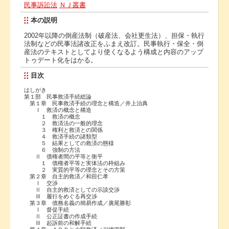
民事訴訟法
ＮＪ叢書
本の説明
2002年以降の倒産法制（破産法、会社更生法）、担保・執行
法制などの民事法諸改正をふまえ改訂。民事執行・保全・倒
産法のテキストとしてより使くなるよう構成と内容のアップ
トゥデート化をはかる。
目次
はしがき
第１部 民事救済手続総論
第１章 民事救済手続の理念と構造／井上治典
Ⅰ 救済の概念と構造
１ 救済の概念
２ 救済法の一般的理念
３ 権利と救済との関係
４ 救済手続の諸類型
５ 結果としての救済の態様
６ 強制の方法
Ⅱ 債権者間の平等と衡平
１ 債権者平等と実体法の枠組み
２ 実質的平等の理念とその方策
第２章 自主的救済／和田仁孝
Ⅰ 交渉
Ⅱ 自主的救済としての示談交渉
Ⅲ 履行をめぐる再交渉
第３章 債務名義の簡易作成／廣尾勝彰
Ⅰ 督促手続
Ⅱ 公正証書の作成手続
Ⅲ 起訴前の和解手続