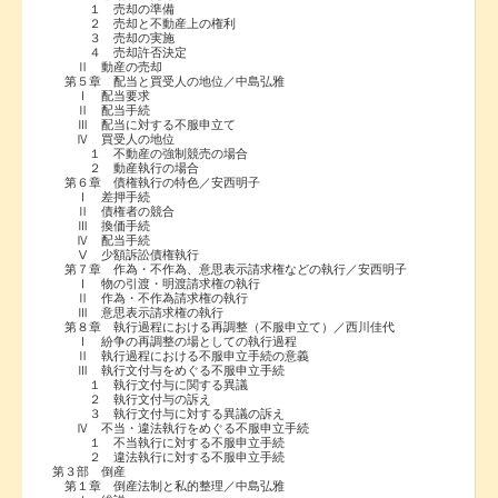
１ 売却の準備
２ 売却と不動産上の権利
３ 売却の実施
４ 売却許否決定
Ⅱ 動産の売却
第５章 配当と買受人の地位／中島弘雅
Ⅰ 配当要求
Ⅱ 配当手続
Ⅲ 配当に対する不服申立て
Ⅳ 買受人の地位
１ 不動産の強制競売の場合
２ 動産執行の場合
第６章 債権執行の特色／安西明子
Ⅰ 差押手続
Ⅱ 債権者の競合
Ⅲ 換価手続
Ⅳ 配当手続
Ⅴ 少額訴訟債権執行
第７章 作為・不作為、意思表示請求権などの執行／安西明子
Ⅰ 物の引渡・明渡請求権の執行
Ⅱ 作為・不作為請求権の執行
Ⅲ 意思表示請求権の執行
第８章 執行過程における再調整（不服申立て）／西川佳代
Ⅰ 紛争の再調整の場としての執行過程
Ⅱ 執行過程における不服申立手続の意義
Ⅲ 執行文付与をめぐる不服申立手続
１ 執行文付与に関する異議
２ 執行文付与の訴え
３ 執行文付与に対する異議の訴え
Ⅳ 不当・違法執行をめぐる不服申立手続
１ 不当執行に対する不服申立手続
２ 違法執行に対する不服申立手続
第３部 倒産
第１章 倒産法制と私的整理／中島弘雅