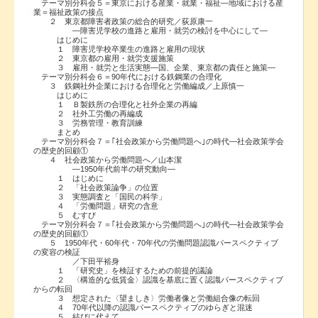
テーマ別分科会５＝東京における産業・就業・福祉―地域における産
業＝福祉政策の接点
２ 東京都障害者政策の総合的研究／荻原康一
―障害児学校の進路と雇用・就労の検討を中心にして―
はじめに
１ 障害児学校卒業生の進路と雇用の現状
２ 東京都の雇用・就労支援施策
３ 雇用・就労と生活実態―国、企業、東京都の責任と施策―
テーマ別分科会６＝90年代における鉄鋼業の合理化
３ 鉄鋼社外企業における合理化と労働編成／上原慎一
はじめに
１ Ｂ製鉄所の合理化と社外企業の再編
２ 社外工労働の再編成
３ 労務管理・教育訓練
まとめ
テーマ別分科会７＝｢社会政策から労働問題へ｣の時代―社会政策学会
の歴史的回顧①
４ 社会政策から労働問題へ／山本潔
―1950年代前半の研究動向―
１ はじめに
２ 「社会政策論争」の位置
３ 実態調査と「国民の科学」
４ 「労働問題」研究の含意
５ むすび
テーマ別分科会７＝｢社会政策から労働問題へ｣の時代―社会政策学会
の歴史的回顧①
５ 1950年代・60年代・70年代の労働問題認識パースペクティブ
の変容の検証
／下田平裕身
１ 「研究史」を検証するための前提的議論
２ 〈構造的な低賃金〉認識を基底に置く認識パースペクティブ
からの転回
３ 想定された〈望ましき〉労働者像と労働組合像の転回
４ 70年代以降の認識パースペクティブのゆらぎと混迷
５ 結びに代えて