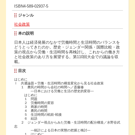
ISBN4-589-02937-5
ジャンル
社会政策
本の説明
日本人は経済発展のなかで労働時間と生活時間のバランスを
どうとってきたのか。歴史・ジェンダー関係・国際比較・政
策の視点から労働・生活時間を再検討し、これからの働き方
と社会政策のあり方を展望する。第110回大会での議論を収
載。
目次
はじめに
Ⅰ 共通論題＝労働・生活時間の構造変化から見る社会政策
１ 農民の時間から会社の時間へ／斎藤修
―日本における労働と生活の歴史的変容―
はじめに
１ 問題
２ 労働時間の変容
３ 商家の時間
４ 農民の時間
５ 生活時間の戦前-戦後
６ 結語
２ ジェンダー視点からみた労働・生活時間の配分構造／水野谷武
志
―統計による日本の実態の把握と検討―
１ はじめに