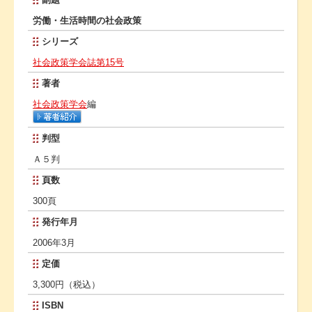
労働・生活時間の社会政策
シリーズ
社会政策学会誌第15号
著者
社会政策学会
編
判型
Ａ５判
頁数
300頁
発行年月
2006年3月
定価
3,300円（税込）
ISBN