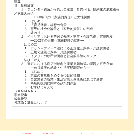
野真
Ⅲ 投稿論文
１ ジェンダー視角から見た全電通「育児休職」協約化の成立過程
／萩原久美子
―1960年代の〈家族的責任〉と女性労働―
１ はじめに
２ 「育児休職」構想の背景
３ 育児の社会化論争と〈家族的責任〉の形成
４ 終わりに
２ イタリアにおける移民労働者と家事・介護労働／宮崎理枝
―2002年の正規化施策以降の展開―
はじめに
１ ボッシ＝フィーニ法による正規化と家事・介護労働者
２ 正規化施策と家事・介護労働者
３ イタリアの移民労働者と社会的排除のリスク
結びにかえて
３ 東京における商店街動向と産業振興施策の課題／宮寺良光
―自営業者の就業・生活実態調査から―
１ はじめに
２ 東京の商店街をめぐる今日的様相
３ 自営業者の就業・生活実態と商店街に及ぼす影響
４ 商店街振興に関する政策的課題
５ むすびにかえて
ＳＵＭＭＡＲＹ
学会記事
編集後記
投稿論文募集について