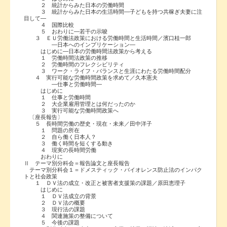
２ 統計からみた日本の労働時間
３ 統計からみた日本の生活時間―子どもを持つ共稼ぎ夫妻に注
目して―
４ 国際比較
５ おわりに―若干の示唆
３ ＥＵ労働法政策における労働時間と生活時間／濱口桂一郎
―日本へのインプリケーション―
はじめに―日本の労働時間法政策から考える
１ 労働時間法政策の推移
２ 労働時間のフレクシビリティ
３ ワーク・ライフ・バランスと生涯にわたる労働時間配分
４ 実行可能な労働時間政策を求めて／久本憲夫
―仕事と労働時間―
はじめに
１ 仕事と労働時間
２ 大企業雇用管理とは何だったのか
３ 実行可能な労働時間政策へ
〔座長報告〕
５ 長時間労働の歴史・現在・未来／田中洋子
１ 問題の所在
２ 自ら働く日本人？
３ 働く時間を短くする動き
４ 現実の長時間労働
おわりに
Ⅱ テーマ別分科会＝報告論文と座長報告
テーマ別分科会１＝ドメスティック・バイオレンス防止法のインパク
トと社会政策
１ ＤＶ法の成立・改正と被害者支援策の課題／原田恵理子
はじめに
１ ＤＶ法成立の背景
２ ＤＶ法の概要
３ 現行法の課題
４ 関連施策の整備について
５ 今後の課題