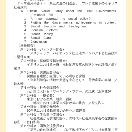
テーマ別分科会８＝「第三の道の到達点」：ブレア政権下のイギリス
社会政策
６ Ｂritish Ｓocial Ｐolicy under the Ｂlair Ｇovernments
／Ｍichael Ｈill
１ Ａ new approach to social policy？
２ Ｐutting the Ｇovernment’s achievements in context
３ Ｓocial Ｓecurity and Ｅmployment
４ Ｐension Ｒeform
５ Ｈealth Ｐolicy
６ Ｓocial Ｃare
７ Ｃonclusion
〔座長報告〕
第１分科会（ジェンダー部会）
ドメスティック・バイオレンス防止法のインパクトと社会政策
／湯澤直美
第２分科会（保健医療福祉部会）
イギリスにおける医療・福祉制度改革の現状とその評価／郡司
篤晃
第３分科会（労働組合部会）
労働組合運動が直面している現状と課題
：企業別組合の活動の実態を中心として―電機産業の事例―／
鈴木玲
第４分科会（社会保障部会）
わが国における「ワーキング・プアー」の現状（浜岡政好）
第５分科会（一般公募）
東京における産業・就業・福祉
―地域における産業＝福祉政策の接点―／松丸和夫
第６分科会（産業労働部会）
90年代における鉄鋼業の合理化／森建資
第７分科会（学会史小委員会）
「社会政策から労働問題へ」の時代―社会政策学会の歴史的回
顧①―／佐口和郎
第８分科会（国際交流委員会）
「第三の道の到達点」：ブレア政権下のイギリス社会政策／河