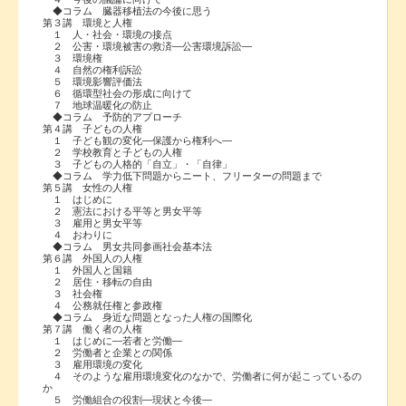
◆コラム 臓器移植法の今後に思う
第３講 環境と人権
１ 人・社会・環境の接点
２ 公害・環境被害の救済―公害環境訴訟―
３ 環境権
４ 自然の権利訴訟
５ 環境影響評価法
６ 循環型社会の形成に向けて
７ 地球温暖化の防止
◆コラム 予防的アプローチ
第４講 子どもの人権
１ 子ども観の変化―保護から権利へ―
２ 学校教育と子どもの人権
３ 子どもの人格的「自立」・「自律」
◆コラム 学力低下問題からニート、フリーターの問題まで
第５講 女性の人権
１ はじめに
２ 憲法における平等と男女平等
３ 雇用と男女平等
４ おわりに
◆コラム 男女共同参画社会基本法
第６講 外国人の人権
１ 外国人と国籍
２ 居住・移転の自由
３ 社会権
４ 公務就任権と参政権
◆コラム 身近な問題となった人権の国際化
第７講 働く者の人権
１ はじめに―若者と労働―
２ 労働者と企業との関係
３ 雇用環境の変化
４ そのような雇用環境変化のなかで、労働者に何が起こっているの
か
５ 労働組合の役割―現状と今後―