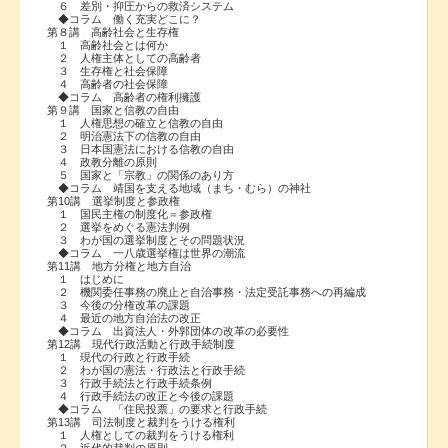
６ 差別・抑圧からの救済システム
◆コラム 働く充実どこに？
第８講 高齢社会と生存権
１ 高齢社会とは何か
２ 人権主体としての高齢者
３ 生存権と社会保障
４ 高齢者の社会保障
◆コラム 高齢者の権利擁護
第９講 国家と信教の自由
１ 人権思想の確立と信教の自由
２ 明治憲法下の信教の自由
３ 日本国憲法における信教の自由
４ 政教分離の原則
５ 国家と「宗教」の関係のあり方
◆コラム 靖国を支える地域（まち・むら）の神社
第10講 選挙制度と参政権
１ 国民主権の制度化＝参政権
２ 選挙をめぐる憲法判例
３ わが国の選挙制度とその問題状況
◆コラム 一八歳選挙権は世界の潮流
第11講 地方分権と地方自治
１ はじめに
２ 機関委任事務の廃止と自治事務・法定受託事務への再編成
３ 今後の分権改革の課題
４ 最近の地方自治法の改正
◆コラム 出資法人・外郭団体の改革の必要性
第12講 現代行政活動と行政手続制度
１ 現代の行政と行政手続
２ わが国の憲法・行政法と行政手続
３ 行政手続法と行政手続条例
４ 行政手続法の改正と今後の課題
◆コラム 「住民投票」の要求と行政手続
第13講 司法制度と裁判をうける権利
１ 人権としての裁判をうける権利
２ 近代的裁判の原則