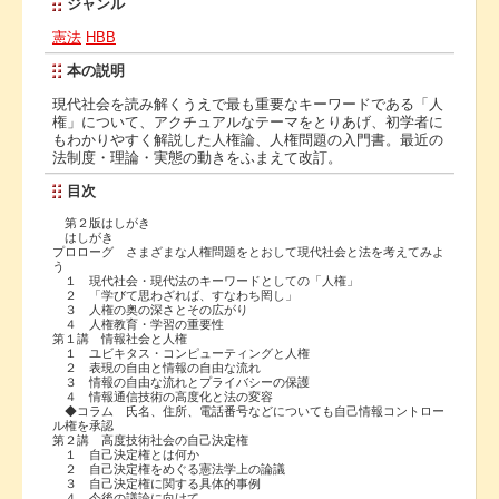
ジャンル
憲法
HBB
本の説明
現代社会を読み解くうえで最も重要なキーワードである「人
権」について、アクチュアルなテーマをとりあげ、初学者に
もわかりやすく解説した人権論、人権問題の入門書。最近の
法制度・理論・実態の動きをふまえて改訂。
目次
第２版はしがき
はしがき
プロローグ さまざまな人権問題をとおして現代社会と法を考えてみよ
う
１ 現代社会・現代法のキーワードとしての「人権」
２ 「学びて思わざれば、すなわち罔し」
３ 人権の奥の深さとその広がり
４ 人権教育・学習の重要性
第１講 情報社会と人権
１ ユビキタス・コンピューティングと人権
２ 表現の自由と情報の自由な流れ
３ 情報の自由な流れとプライバシーの保護
４ 情報通信技術の高度化と法の変容
◆コラム 氏名、住所、電話番号などについても自己情報コントロー
ル権を承認
第２講 高度技術社会の自己決定権
１ 自己決定権とは何か
２ 自己決定権をめぐる憲法学上の論議
３ 自己決定権に関する具体的事例
４ 今後の議論に向けて