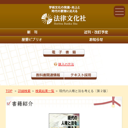
購入の方法
TOP
＞
詳細検索
＞
検索結果一覧
＞ 現代の人権と法を考える〔第２版〕