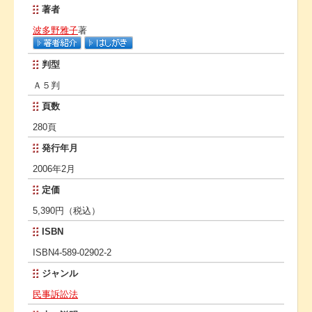
著者
波多野雅子
著
判型
Ａ５判
頁数
280頁
発行年月
2006年2月
定価
5,390円（税込）
ISBN
ISBN4-589-02902-2
ジャンル
民事訴訟法