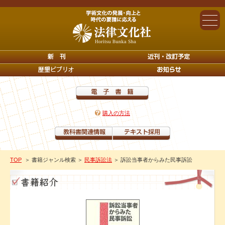
購入の方法
TOP
＞ 書籍ジャンル検索
＞
民事訴訟法
＞ 訴訟当事者からみた民事訴訟