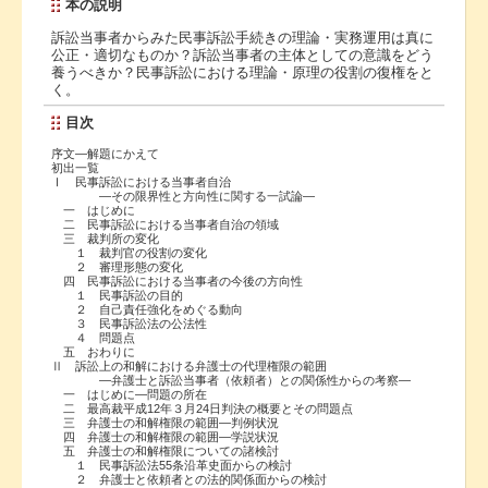
本の説明
訴訟当事者からみた民事訴訟手続きの理論・実務運用は真に
公正・適切なものか？訴訟当事者の主体としての意識をどう
養うべきか？民事訴訟における理論・原理の役割の復権をと
く。
目次
序文―解題にかえて
初出一覧
Ⅰ 民事訴訟における当事者自治
―その限界性と方向性に関する一試論―
一 はじめに
二 民事訴訟における当事者自治の領域
三 裁判所の変化
１ 裁判官の役割の変化
２ 審理形態の変化
四 民事訴訟における当事者の今後の方向性
１ 民事訴訟の目的
２ 自己責任強化をめぐる動向
３ 民事訴訟法の公法性
４ 問題点
五 おわりに
Ⅱ 訴訟上の和解における弁護士の代理権限の範囲
―弁護士と訴訟当事者（依頼者）との関係性からの考察―
一 はじめに―問題の所在
二 最高裁平成12年３月24日判決の概要とその問題点
三 弁護士の和解権限の範囲―判例状況
四 弁護士の和解権限の範囲―学説状況
五 弁護士の和解権限についての諸検討
１ 民事訴訟法55条沿革史面からの検討
２ 弁護士と依頼者との法的関係面からの検討