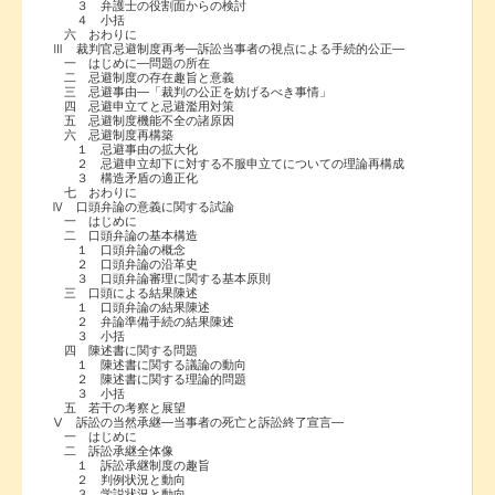
３ 弁護士の役割面からの検討
４ 小括
六 おわりに
Ⅲ 裁判官忌避制度再考―訴訟当事者の視点による手続的公正―
一 はじめに―問題の所在
二 忌避制度の存在趣旨と意義
三 忌避事由―「裁判の公正を妨げるべき事情」
四 忌避申立てと忌避濫用対策
五 忌避制度機能不全の諸原因
六 忌避制度再構築
１ 忌避事由の拡大化
２ 忌避申立却下に対する不服申立てについての理論再構成
３ 構造矛盾の適正化
七 おわりに
Ⅳ 口頭弁論の意義に関する試論
一 はじめに
二 口頭弁論の基本構造
１ 口頭弁論の概念
２ 口頭弁論の沿革史
３ 口頭弁論審理に関する基本原則
三 口頭による結果陳述
１ 口頭弁論の結果陳述
２ 弁論準備手続の結果陳述
３ 小括
四 陳述書に関する問題
１ 陳述書に関する議論の動向
２ 陳述書に関する理論的問題
３ 小括
五 若干の考察と展望
Ⅴ 訴訟の当然承継―当事者の死亡と訴訟終了宣言―
一 はじめに
二 訴訟承継全体像
１ 訴訟承継制度の趣旨
２ 判例状況と動向
３ 学説状況と動向