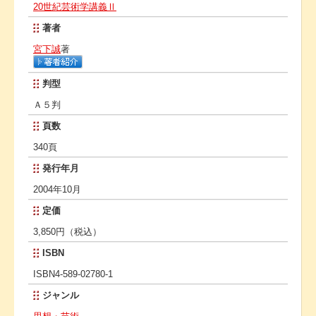
20世紀芸術学講義Ⅱ
著者
宮下誠
著
判型
Ａ５判
頁数
340頁
発行年月
2004年10月
定価
3,850円（税込）
ISBN
ISBN4-589-02780-1
ジャンル