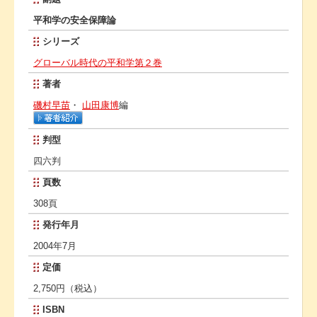
平和学の安全保障論
シリーズ
グローバル時代の平和学第２巻
著者
磯村早苗
・
山田康博
編
判型
四六判
頁数
308頁
発行年月
2004年7月
定価
2,750円（税込）
ISBN