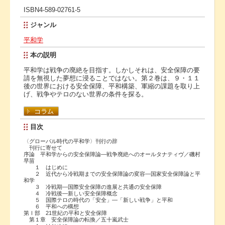
ISBN4-589-02761-5
ジャンル
平和学
本の説明
平和学は戦争の廃絶を目指す。しかしそれは、安全保障の要
請を無視した夢想に浸ることではない。第２巻は、９・１１
後の世界における安全保障、平和構築、軍縮の課題を取り上
げ、戦争やテロのない世界の条件を探る。
目次
〈グローバル時代の平和学〉刊行の辞
刊行に寄せて
序論 平和学からの安全保障論―戦争廃絶へのオールタナティヴ／磯村
早苗
１ はじめに
２ 近代から冷戦期までの安全保障論の変容―国家安全保障論と平
和学
３ 冷戦期―国際安全保障の進展と共通の安全保障
４ 冷戦後―新しい安全保障概念
５ 国際テロの時代の「安全」―「新しい戦争」と平和
６ 平和への構想
第Ⅰ部 21世紀の平和と安全保障
第１章 安全保障論の転換／五十嵐武士