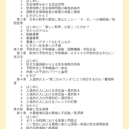
１ はじめに
２ 安全保障をめぐる言説空間
３ 世界情勢と安全保障問題の構造的条件
４ 国際安全保障政策や措置の考案と開発
５ むすびにかえて
第２章 日本が戦争の歴史に加えたこと―「９・11」への補助線／前
田哲男
１ はじめに―「新しい戦争」が起こったのか？
２ 空からのテロル
３ 戦略爆撃
４ 重慶爆撃
５ 重慶とバグダッドをむすぶもの
６ むすび―近未来への予感
第Ⅱ部 予防外交と平和構築―国家・国際機構・市民社会
第３章 欧州の予防外交と平和構築―ＯＳＣＥの予防外交を中心に／
吉川元
１ はじめに
２ 民主主義国家からなる安全保障共同体
３ 予防外交と平和構築の一体化
４ 内政への干渉のパワーと論理
５ むすび
第４章 人道的介入―“第二のルワンダ”にどう対応するのか／饗場和
彦
１ はじめに
２ 人道的介入における否定論＝選択肢Ｂ
３ 人道的介入における肯定論＝選択肢Ａ
４ 人道的介入の代替対応＝選択肢Ｃ
５ 人道的介入におけるジレンマの打開
６ おわりに
第Ⅲ部 軍縮と安全保障
第５章 大量破壊兵器の軍縮と不拡散／黒澤満
１ はじめに
２ ポスト冷戦期における進展と問題点
３ 二一世紀における展開と新たな課題―米国の安全保障政策
４ 核不拡散体制と核軍縮