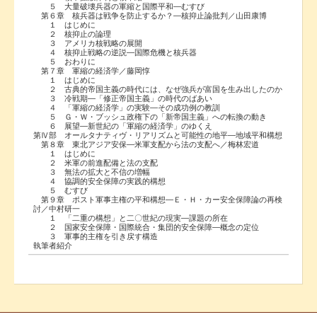
５ 大量破壊兵器の軍縮と国際平和―むすび
第６章 核兵器は戦争を防止するか？―核抑止論批判／山田康博
１ はじめに
２ 核抑止の論理
３ アメリカ核戦略の展開
４ 核抑止戦略の逆説―国際危機と核兵器
５ おわりに
第７章 軍縮の経済学／藤岡惇
１ はじめに
２ 古典的帝国主義の時代には、なぜ強兵が富国を生み出したのか
３ 冷戦期―「修正帝国主義」の時代のばあい
４ 「軍縮の経済学」の実験―その成功例の教訓
５ Ｇ・Ｗ・ブッシュ政権下の「新帝国主義」への転換の動き
６ 展望―新世紀の「軍縮の経済学」のゆくえ
第Ⅳ部 オールタナティヴ・リアリズムと可能性の地平―地域平和構想
第８章 東北アジア安保―米軍支配から法の支配へ／梅林宏道
１ はじめに
２ 米軍の前進配備と法の支配
３ 無法の拡大と不信の増幅
４ 協調的安全保障の実践的構想
５ むすび
第９章 ポスト軍事主権の平和構想―Ｅ・Ｈ・カー安全保障論の再検
討／中村研一
１ 「二重の構想」と二〇世紀の現実―課題の所在
２ 国家安全保障・国際統合・集団的安全保障―概念の定位
３ 軍事的主権を引き戻す構造
執筆者紹介