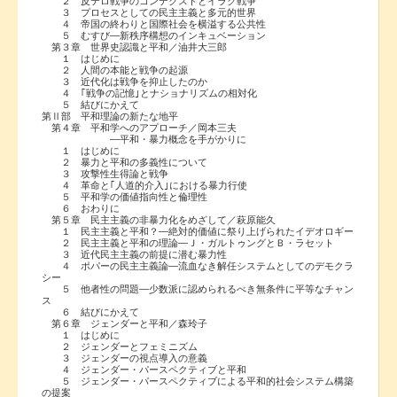
２ 反テロ戦争のコンテクストとイラク戦争
３ プロセスとしての民主主義と多元的世界
４ 帝国の終わりと国際社会を横溢する公共性
５ むすび―新秩序構想のインキュベーション
第３章 世界史認識と平和／油井大三郎
１ はじめに
２ 人間の本能と戦争の起源
３ 近代化は戦争を抑止したのか
４ ｢戦争の記憶｣とナショナリズムの相対化
５ 結びにかえて
第Ⅱ部 平和理論の新たな地平
第４章 平和学へのアプローチ／岡本三夫
―平和・暴力概念を手がかりに
１ はじめに
２ 暴力と平和の多義性について
３ 攻撃性生得論と戦争
４ 革命と｢人道的介入｣における暴力行使
５ 平和学の価値指向性と倫理性
６ おわりに
第５章 民主主義の非暴力化をめざして／萩原能久
１ 民主主義と平和？―絶対的価値に祭り上げられたイデオロギー
２ 民主主義と平和の理論―Ｊ・ガルトゥングとＢ・ラセット
３ 近代民主主義の前提に潜む暴力性
４ ポパーの民主主義論―流血なき解任システムとしてのデモクラ
シー
５ 他者性の問題―少数派に認められるべき無条件に平等なチャン
ス
６ 結びにかえて
第６章 ジェンダーと平和／森玲子
１ はじめに
２ ジェンダーとフェミニズム
３ ジェンダーの視点導入の意義
４ ジェンダー・パースペクティブと平和
５ ジェンダー・パースペクティブによる平和的社会システム構築
の提案