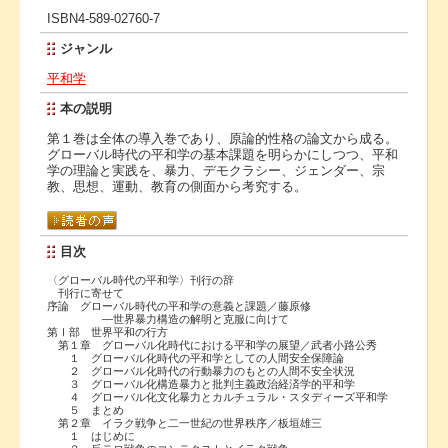
ISBN4-589-02760-7
ジャンル
平和学
本の説明
第１巻は全体の導入巻であり、原論的性格の論文から成る。
グローバル時代の平和学の基本課題を明らかにしつつ、平和
学の理論と実践を、暴力、デモクラシー、ジェンダー、宗
教、思想、運動、教育の側面から考究する。
目次
〈グローバル時代の平和学〉刊行の辞
刊行に寄せて
序論 グローバル時代の平和学の意義と課題／藤原修
―世界暴力構造の解明と克服に向けて
第Ⅰ部 世界平和の行方
第１章 グローバル化時代における平和学の展望／武者小路公秀
１ グローバル化時代の平和学としての人間安全保障論
２ グローバル化時代の行動暴力のもとの人間不安全状況
３ グローバル化構造暴力と批判主義政治経済学的平和学
４ グローバル化文化暴力とカルチュラル・スタディーズ平和学
５ まとめ
第２章 イラク戦争と二一世紀の世界秩序／板垣雄三
１ はじめに