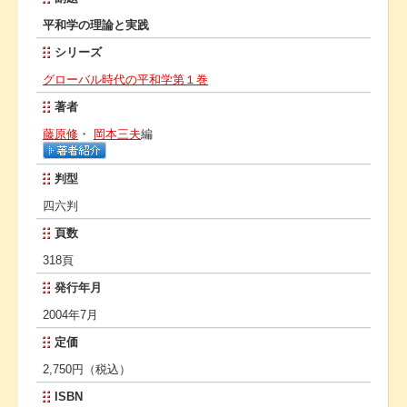
平和学の理論と実践
シリーズ
グローバル時代の平和学第１巻
著者
藤原修
・
岡本三夫
編
判型
四六判
頁数
318頁
発行年月
2004年7月
定価
2,750円（税込）
ISBN