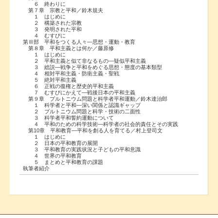
６ 終わりに
第７章 宗教と平和／鈴木規夫
１ はじめに
２ 構築された宗教
３ 発明された平和
４ むすびに
第Ⅲ部 平和をつくる人々―思想・運動・教育
第８章 平和主義とは何か／藤原修
１ はじめに
２ 平和主義と似て非なるもの―疑似平和主義
３ 総説―戦争と平和をめぐる思想・態度の基本類型
４ 相対平和主義・防衛主義・聖戦
５ 絶対平和主義
６ 正戦の復権と歴史的平和主義
７ むすびにかえて―戦後日本の平和主義
第９章 プルトニウム問題と科学者平和運動／鈴木達治郎
１ 科学者と平和―深い関係と認識ギャップ
２ プルトニウム問題と科学・技術の二面性
３ 科学者平和誓約運動について
４ 平和のための科学技術―科学者の社会的責任とその実践
第10章 平和教育―平和を創る人を育てる／村上登司文
１ はじめに
２ 日本の平和教育の展開
３ 平和教育の実践状況と子どもの平和意識
４ 世界の平和教育
５ まとめと平和教育の課題
執筆者紹介