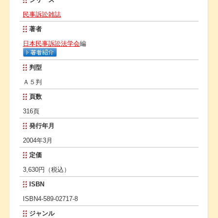
民事訴訟雑誌
著者
日本民事訴訟法学会
編
判型
Ａ５判
頁数
316頁
発行年月
2004年3月
定価
3,630円（税込）
ISBN
ISBN4-589-02717-8
ジャンル