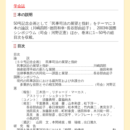
学会誌
本の説明
50号記念企画として「民事司法の展望と指針」をテーマに３
本の論説（川嶋四郎･徳田和幸･長谷部由起子）、2003年国際
シンポジウム（司会：河野正憲）ほか。巻末に1～50号の総
目次を収載。
目次
目次
論 説
［５０号記念企画］ 民事司法の展望と指針
民事訴訟の展望と指針……………………………………川嶋四郎
倒産処理手続の新たな展開……………………………………徳田和幸
法律事務所の共同化――課題と展望……………………長谷部由起子
国際シンポジウム
現代の民事訴訟における裁判官および弁護士の
多重的な役割とその相互関係…………………………（司会）河野正
憲
〔報告〕 三木浩一，リチャード・マーカス，
アストリッド・シュタットラー
〔コメント〕 須藤典明，森脇純夫
〔発言〕 千葉勝美，松浦 馨，山本和彦，松下淳一，
長谷部由起子，春日偉知郎，松本博之，竹内康二，奥宮京子，
池田辰夫，加藤新太郎，町村泰貴，徳田和幸，木川統一郎，
高見 進，前田智彦，谷口安平，マンフレート・ヴォルフ，
小島武司
〔通訳〕 山田 文，本間靖規，畑 瑞穂，出口雅久
研 究 報 告
国境を跨る民事訴訟法における「時間」的価値………………………勅