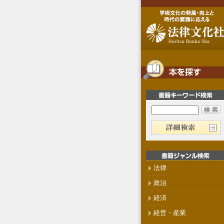
法律
政治
経済
経営・産業