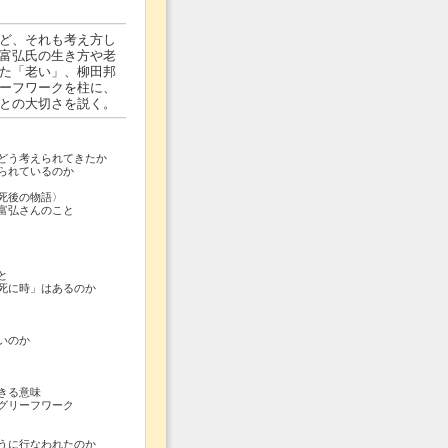
ど、それも考え方し
富弘氏の生き方や老
た「老い」、柳田邦
ーフワークを柱に、
との大切さを説く。
どう考えられてきたか
られているのか
死後の物語〉
富弘さんのこと
と
死に時」はあるのか
いのか
きる意味
グリーフワーク
うに行なわれたのか