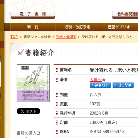
TOP
＞ 書籍ジャンル検索
＞
哲学・倫理学
＞ 受け容れる，老いと死と悲しみと
書籍名
受け容れる，老いと死
著者
大町公
著
判型
四六判
頁数
192頁
発行年月
2002年8月
定価
1,980円（税込）
ISBN
ISBN4-589-02597-3
書籍の購入は