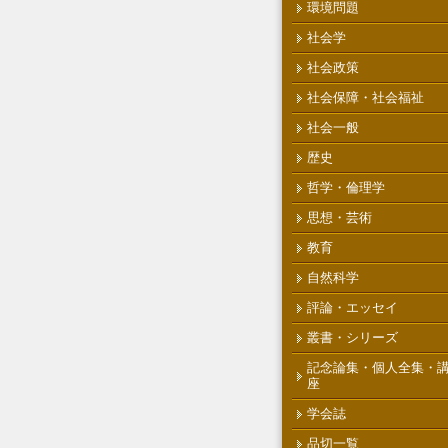
環境問題
社会学
社会政策
社会保障・社会福祉
社会一般
歴史
哲学・倫理学
思想・芸術
教育
自然科学
評論・エッセイ
叢書・シリーズ
記念論集・個人全集・
座
学会誌
品切一覧