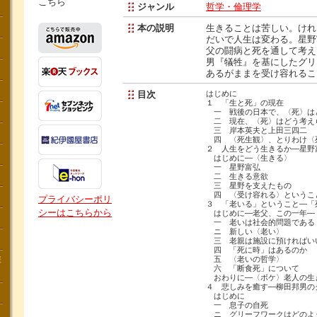
こちら
ジャンル
哲学・倫理学
本の説明
生きることは苦しい。けれ
だいで人生は変わる。星野
父の闘病と死を通して考え
男『犠牲』を基にしたグリ
あるがままを受け容れるこ
目次
はじめに
１ 「生と死」の現在
一 戦後の日本で、〈死〉は
二 現在、〈死〉はどう考え
三 岸本英夫と上田三四二
四 〈死生観〉、とりわけ〈
２ 人生をどう生きるか―星野
はじめに―〈生きる〉
一 星野富弘
二 生きる意欲
三 星野を支えたもの
四 〈受け容れる〉というこ
プライバシーポリ
３ 「老いる」ということ―「
シーはこちらから
はじめに―老父、この一年―
一 老いは社会的問題である
ニ 新しい〈老い〉
三 老親は施設に預ければい
四 「死に時」はあるのか
講
五 〈老いの哲学〉
六 「断食死」について
おわりに―〈ボケ〉老人の生
４ 悲しみを癒す―柳田邦男の
はじめに
一 息子の自死
ニ グリーフワークはどのよ