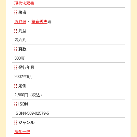
現代法双書
著者
西谷敏
・
笹倉秀夫
編
判型
四六判
頁数
300頁
発行年月
2002年6月
定価
2,860円（税込）
ISBN
ISBN4-589-02579-5
ジャンル
法学一般