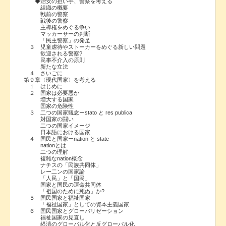
◆治安の担い手、警察を考える
組織の概要
戦前の警察
戦後の警察
主導権をめぐる争い
マッカーサーの判断
「民主警察」の発足
３ 児童虐待やストーカーをめぐる新しい問題
歓迎される警察?
民事不介入の原則
新たな立法
４ さいごに
第９章〈現代国家〉を考える
１ はじめに
２ 国家は必要悪か
増大する国家
国家の危険性
３ 二つの国家観念ーstato と res publica
対国家の闘い
二つの国家イメージ
日本語における国家
４ 国民と国家ーnation と state
nationとは
二つの理解
複雑なnation概念
ナチスの「民族共同体」
レー二ンの国家論
「人民」と「国民」
国家と国民の運命共同体
「祖国のために死ぬ」か?
５ 国民国家と福祉国家
「福祉国家」としての資本主義国家
６ 国民国家とグローバリゼーション
福祉国家の見直し
経済のグローバル化と反グローバル化