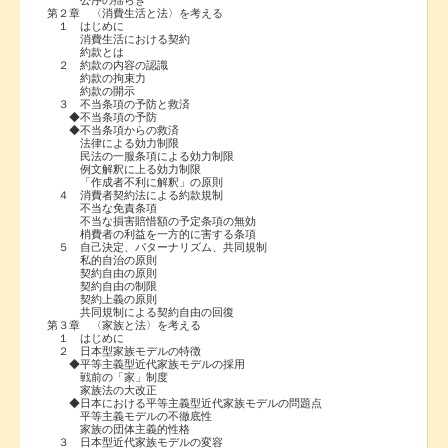
第２章 〈消費生活と法〉を考える
１ はじめに
消費生活における契約
約款とは
２ 約款の内容の認識
約款の拘束力
約款の開示
３ 不当条項の予防と救済
◆不当条項の予防
◆不当条項からの救済
法律による効力制限
民法の一服条項による効力制限
例文解釈に上る効力制限
「作成者不利に解釈」の原則
４ 消費者契約法による約款規制
不当な免責条項
不当な損害賠惜額の予定条項の無効
梢費者の利益を一方的に害する条項
５ 自己決定、パターナリズム、共同規制
私的自治の原則
契約自由の原則
契約自由の制限
契約上義の原則
共同規制による契約自由の回復
第３章 〈家族と法〉を考える
１ はじめに
２ 日本型家族モデルの特徴
◆平等主義型近代家族モデルの採用
戦前の「家」制度
家族法の大改正
◆日本における平等主義型近代家族モデルの問題点
平等主義モデルの不徹底性
家族の団体主義的性格
３ 日本型近代家族モデルの変容