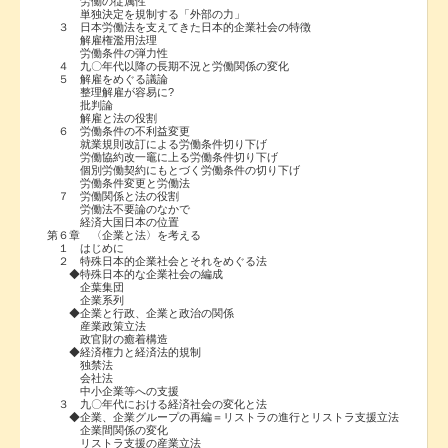
労働の従属性
単独決定を規制する「外部の力」
３ 日本労働法を支えてきた日本的企業社会の特徴
解雇権濫用法理
労働条件の弾力性
４ 九〇年代以降の長期不況と労働関係の変化
５ 解雇をめぐる議論
整理解雇が容易に?
批判論
解雇と法の役割
６ 労働条件の不利益変更
就業規則改訂による労働条件切り下げ
労働協約改一竈に上る労働条件切り下げ
個別労働契約にもとづく労働条件の切り下げ
労働条件変更と労働法
７ 労働関係と法の役割
労働法不要論のなかで
経済大国日本の位置
第６章 〈企業と法〉を考える
１ はじめに
２ 特殊日本的企業社会とそれをめぐる法
◆特殊日本的な企業社会の編成
企葉集団
企業系列
◆企業と行政、企業と政治の関係
産業政策立法
政官財の癒着構造
◆経済権力と経済法的規制
独禁法
会社法
中小企業等への支援
３ 九〇年代における経済社会の変化と法
◆企業、企業グループの再編＝リストラの進行とリストラ支援立法
企業間関係の変化
リストラ支援の産業立法