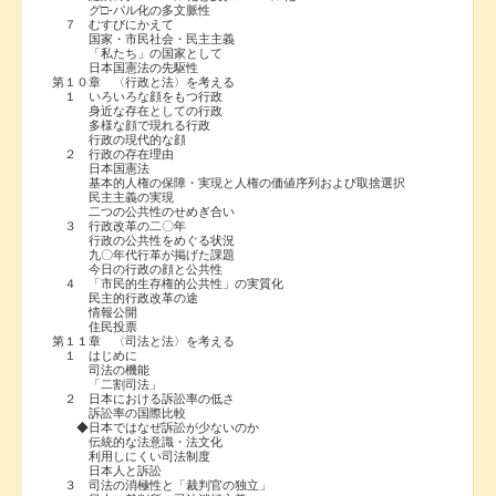
グ□-パル化の多文脈性
７ むすびにかえて
国家・市民社会・民主主義
「私たち」の国家として
日本国憲法の先駆性
第１０章 〈行政と法〉を考える
１ いろいろな顔をもつ行政
身近な存在としての行政
多様な顔で現れる行政
行政の現代的な顔
２ 行政の存在理由
日本国憲法
基本的人権の保障・実現と人権の価値序列および取捨選択
民主主義の実現
二つの公共性のせめぎ合い
３ 行政改革の二〇年
行政の公共性をめぐる状況
九〇年代行革が掲げた課題
今日の行政の顔と公共性
４ 「市民的生存権的公共性」の実質化
民主的行政改革の途
情報公開
住民投票
第１１章 〈司法と法〉を考える
１ はじめに
司法の機能
「二割司法」
２ 日本における訴訟率の低さ
訴訟率の国際比較
◆日本ではなぜ訴訟が少ないのか
伝統的な法意識・法文化
利用しにくい司法制度
日本人と訴訟
３ 司法の消極性と「裁判官の独立」