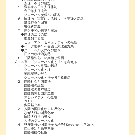
安保ー不信の構造
５ 変容する日米安保体制
六〇年安保改定
グローバル安保への変容
６ 国連の「軍事による解決」の実像と変容
湾岸戦争と国連
安保再定義
７ 恒久平和の構築と憲法
◆国連の二つの顔
歴史的二面性
ヒューマン・セキュリティヘの転換
◆ハーグ世界平和会議と憲法第九条
◆グローバル安保への動き
日本の積極的姿勢
８ 「防衛強化」の真相と深層
第１３章 〈グローバル化と法〉を考える
１ グローバル意識の形成
グローバル化とは
地球環境の現在
グローバル化と法を考える視点
２ 国際社会と国際法
国際法の誕生
国際法の基本構造
国際機関と国家主権
新しいアクターの登場
ＮＧＯ
多国籍企業
３ 人間の国際化から世界化へ
なぜ人権の国際化か
国際人権法の形成
人権のグローバル化
４ 秩序維持の国際法から紛争解決志向の世界法へ
自己決定と民主主義
国際法観の転換