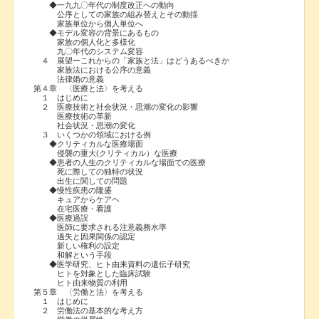
◆一九九〇年代の制度改正への動向
公序としての家族の組み替えとその動揺
家族単位から個人単位へ
◆モデル変容の背景にあるもの
家族の個人化と多様化
九〇年代のシステム変容
４ 展望ーこれからの「家族と法」はどうあるべきか
家族法における公序の意義
法律婚の意義
第４章 〈医療と法〉を考える
１ はじめに
２ 医療技術と社会状況・思潮の変化の影響
医療技術の革新
社会状況・思潮の変化
３ いくつかの領域における例
◆クリティカルな医療場面
侵襲の重大(クリティカル）な医療
◆患者の人生のクリティカルな場面での医療
死に際しての独特の状況
出生に関しての問題
◆慢性疾患の隆盛
キュアからケアヘ
在宅医療・看護
◆医療過誤
医師に要求される注意義務水準
過失と因果関係の認定
新しい権利の設定
和解という手段
◆医学研究、ヒト由来資料の遺伝子研究
ヒトを対象とした臨床試験
ヒト由来物質の利用
第５章 〈労働と法〉を考える
１ はじめに
２ 労働法の基本的な考え方