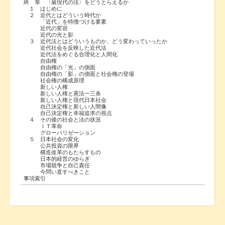
終 章 〈最現代の法〉をどうとらえるか
１ はじめに
２ 近代とはどういう時代か
「近代」を特徴づける要素
近代の変容
近代の光と影
３ 近代法とはどういうものか、どう変わっていったか
近代社会を反映した近代法
近代法をめぐる合理化と人間化
自由権
自由権の「光」の側面
自由権の「影」の側面と社会権の登場
社会権の構成原理
新しい人権
新しい人権と憲法一三条
新しい人権と現代日本社会
自己決定権と新しい人間像
自己決定権と幸福追求の視点
４ その後の社会と法の状況
ＩＴ革命
グローバリゼーション
５ 日本社会の変化
公共投資の限界
構造改革のもたらすもの
日本的経営のゆらぎ
市場競争と自己責任
今問い直すべきこと
事項索引