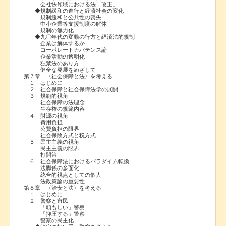
会社怯領域における法「改正」
◆規制緩和の進行と経済社会の変化
規制緩和と公共性の喪失
中小企業等支援制度の解体
規制の無力化
◆九〇年代の変動の行方と経済法的規制
企業は解体するか
コーポレートカバテンス論
企業活動の透明化
独禁法のあり方
健全な発展をめざして
第７章 〈社会保障と法〉を考える
１ はじめに
２ 社会保障と社会保障法学の展開
３ 規範的視角
社会保障の法理念
生存権の規範内容
４ 財源の視角
費用負担
公費負担の限界
社会保険方式と税方式
５ 民主主義の視角
民主主義の限界
打開策
６ 社会保障法におけるパラダイム転換
法脚係の多面化
統合的視点としての個人
法政策論の重要性
第８章 〈治安と法〉を考える
１ はじめに
２ 警察と市民
「頼もしい」警察
「抑圧する」警察
警察の民主化