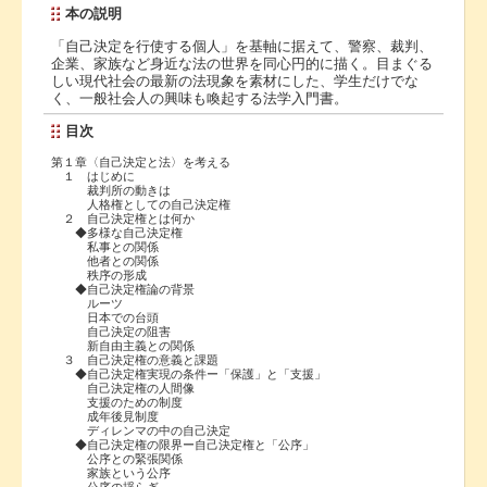
本の説明
「自己決定を行使する個人」を基軸に据えて、警察、裁判、
企業、家族など身近な法の世界を同心円的に描く。目まぐる
しい現代社会の最新の法現象を素材にした、学生だけでな
く、一般社会人の興味も喚起する法学入門書。
目次
第１章〈自己決定と法〉を考える
１ はじめに
裁判所の動きは
人格権としての自己決定権
２ 自己決定権とは何か
◆多様な自己決定権
私事との関係
他者との関係
秩序の形成
◆自己決定権論の背景
ルーツ
日本での台頭
自己決定の阻害
新自由主義との関係
３ 自己決定権の意義と課題
◆自己決定権実現の条件ー「保護」と「支援」
自己決定権の人間像
支援のための制度
成年後見制度
ディレンマの中の自己決定
◆自己決定権の限界ー自己決定権と「公序」
公序との緊張関係
家族という公序
公序の揺らぎ