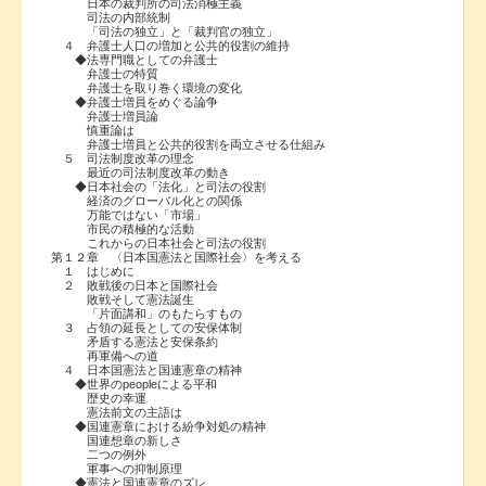
日本の裁判所の司法消極主義
司法の内部統制
「司法の独立」と「裁判官の独立」
４ 弁護士人口の増加と公共的役割の維持
◆法専門職としての弁護士
弁護士の特質
弁護士を取り巻く環境の変化
◆弁護士増員をめぐる論争
弁護士増員論
慎重論は
弁護士増員と公共的役割を両立させる仕組み
５ 司法制度改革の理念
最近の司法制度改革の動き
◆日本社会の「法化」と司法の役割
経済のグローバル化との関係
万能ではない「市場」
市民の積極的な活動
これからの日本社会と司法の役割
第１２章 〈日本国憲法と国際社会〉を考える
１ はじめに
２ 敗戦後の日本と国際社会
敗戦そして憲法誕生
「片面講和」のもたらすもの
３ 占領の延長としての安保体制
矛盾する憲法と安保条約
再軍備への道
４ 日本国憲法と国連憲章の精神
◆世界のpeopleによる平和
歴史の幸運
憲法前文の主語は
◆国連憲章における紛争対処の精神
国連想章の新しさ
二つの例外
軍事への抑制原理
◆憲法と国連憲章のズレ