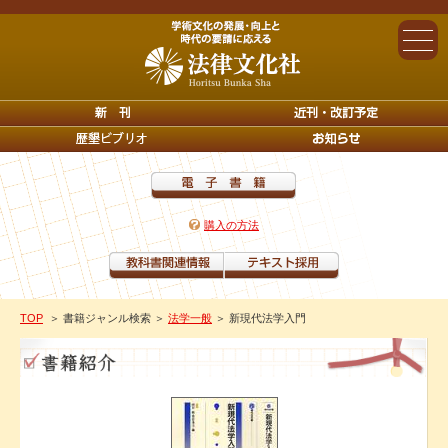
購入の方法
TOP
＞ 書籍ジャンル検索
＞
法学一般
＞ 新現代法学入門