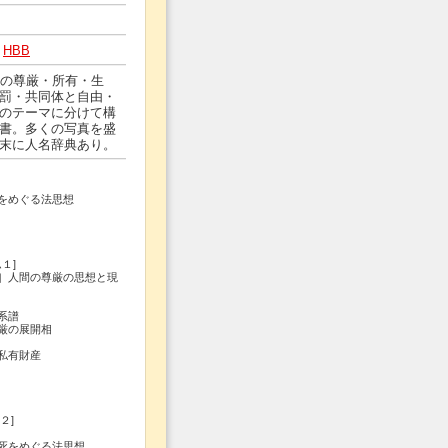
HBB
間の尊厳・所有・生
罰・共同体と自由・
のテーマに分けて構
書。多くの写真を盛
末に人名辞典あり。
をめぐる法思想
１]
］人間の尊厳の思想と現
系譜
厳の展開相
私有財産
２]
死をめぐる法思想