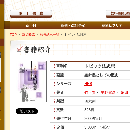
TOP
＞
詳細検索
＞
検索結果一覧
＞ トピック法思想
書籍名
トピック法思想
副題
羅針盤としての歴史
シリーズ
HBB
著者
竹下賢
・
平野敏彦
・
角田
判型
四六判
頁数
326頁
発行年月
2000年5月
定価
3,080円（税込）