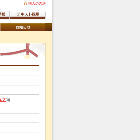
購入の方法
猛之
編