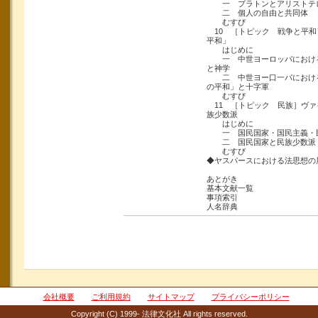
一 プラトンとアリストテ
二 個人の自由と共同体
むすび
10 ［トピック 戦争と平和
平和」
はじめに
一 中世ヨーロッパにおける
と神学
二 中世ヨー口一パにおける
の平和」と十字軍
むすび
11 ［トピック 民族］ヴァ
族少数派
はじめに
一 国民国家・国民主義・
二 国民国家と民族少数派
むすび
◆ヤスパースにおける法思想の展
あとがき
基本文献一覧
事項索引
人名辞典
会社概要
ご利用規約
サイトマップ
プライバシーポリシー
Copyright (C) 1999- 法律文化社 All rights reserved.