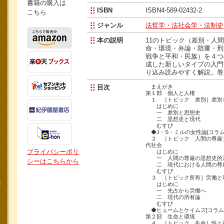
書籍の購入は
ISBN
ISBN4-589-02432-2
こちら
ジャンル
法哲学・法社会学・法制史
本の説明
11のトピック（差別・人
命・環境・弁論・陪審・刑
戦争と平和・民族）を４つ
成した新しいタイプの入門
り込み読みやすく解説。巻
目次
まえがき
第１部 個人と人権
１ ［トピック 差別］差別
はじめに
一 差別と思想史
二 思想史と現代
むすび
◆J・S・ミルの女性論[コラム
２ ［トピック 人間の尊厳
代社会
プライバシーポリ
はじめに
一 人間の尊厳の思想史的
シーはこちらから
二 現代における人間の尊
むすび
３ ［トピック所有］労働と
講
はじめに
一 先占から労働へ
二 現代の所有論
むすび
◆ヒュームとケイムズ[コラム
第２部 生命と環境
４ ［トピック 生命］性と