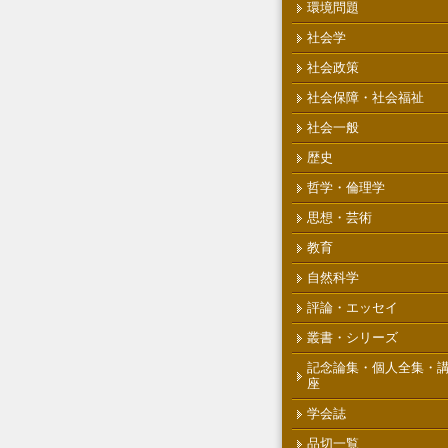
環境問題
社会学
社会政策
社会保障・社会福祉
社会一般
歴史
哲学・倫理学
思想・芸術
教育
自然科学
評論・エッセイ
叢書・シリーズ
記念論集・個人全集・
座
学会誌
品切一覧