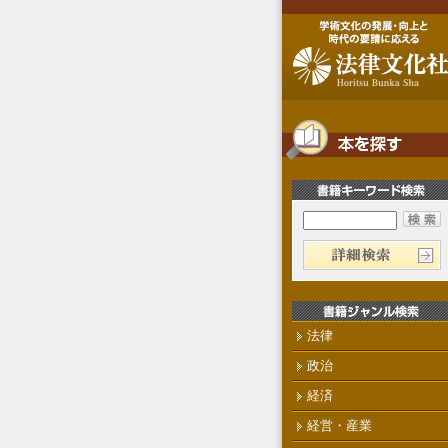
法律
政治
経済
経営・産業