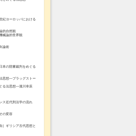
世紀ヨーロッパにおける
論的自然観
機械論的世界観
弁論術
日本の陪審裁判をめぐる
思想―ブラッグストー
る法思想―瀧川幸辰
ンス近代刑法学の流れ
その変容
由］ギリシア古代思想と