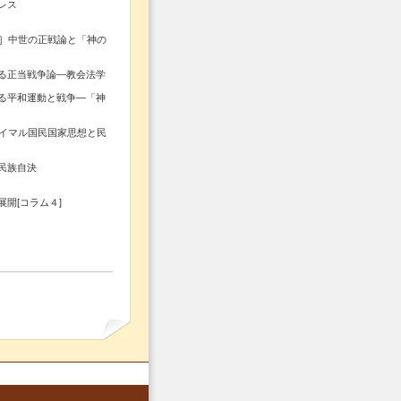
レス
］中世の正戦論と「神の
正当戦争論―教会法学
平和運動と戦争―「神
イマル国民国家思想と民
民族自決
開[コラム４]