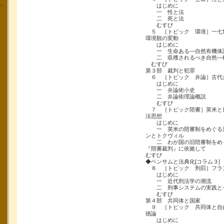
はじめに
一 性と法
二 死と法
むすび
５ ［トピック 環境］一七
環境観の変動
はじめに
一 生命ある―自然有機体
二 収穫されるべき自然―
むすび
第３部 裁判と犯罪
６ ［トピック 弁論］古代
はじめに
一 弁論術小史
二 弁論術理論概説
むすび
７ ［トピック陪審］英米と
法思想
はじめに
一 英米の陪審制をめぐる法
ンとトクヴィル
二 わが国の旧陪審制をめぐ
『陪審裁判』に依拠して
むすび
◆ベンサムと法典化[コラム３]
８ ［トピック 刑罰］フラ
はじめに
一 近代刑法学の潮流
二 刑事システムの実践と
むすび
第４部 共同体と国家
９ ［トピック 共同体と自
徳論
はじめに