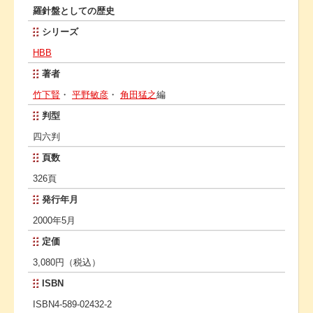
羅針盤としての歴史
シリーズ
HBB
著者
竹下賢
・
平野敏彦
・
角田猛之
編
判型
四六判
頁数
326頁
発行年月
2000年5月
定価
3,080円（税込）
ISBN
ISBN4-589-02432-2