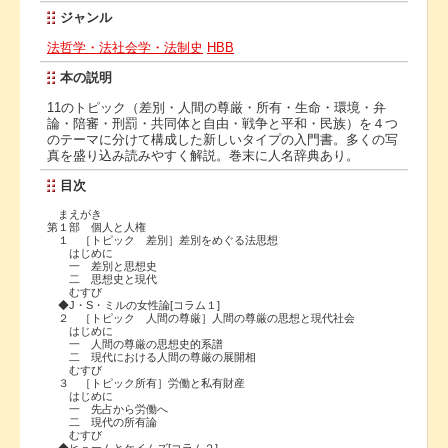
ジャンル
法哲学・法社会学・法制史
HBB
本の説明
11のトピック（差別・人間の尊厳・所有・生命・環境・弁
論・陪審・刑罰・共同体と自由・戦争と平和・民族）を４つ
のテーマに分けて構成した新しいタイプの入門書。多くの写
真を盛り込み読みやすく解説。巻末に人名辞典あり。
目次
まえがき
第１部 個人と人権
１ ［トピック 差別］差別をめぐる法思想
はじめに
一 差別と思想史
二 思想史と現代
むすび
◆J・S・ミルの女性論[コラム１]
２ ［トピック 人間の尊厳］人間の尊厳の思想と現代社会
はじめに
一 人間の尊厳の思想史的系譜
二 現代における人間の尊厳の展開相
むすび
３ ［トピック所有］労働と私有財産
はじめに
一 先占から労働へ
二 現代の所有論
むすび
◆ヒュームとケイムズ[コラム２]