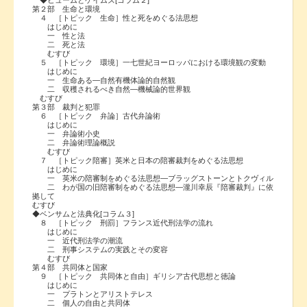
第２部 生命と環境
４ ［トピック 生命］性と死をめぐる法思想
はじめに
一 性と法
二 死と法
むすび
５ ［トピック 環境］一七世紀ヨーロッパにおける環境観の変動
はじめに
一 生命ある―自然有機体論的自然観
二 収穫されるべき自然―機械論的世界観
むすび
第３部 裁判と犯罪
６ ［トピック 弁論］古代弁論術
はじめに
一 弁論術小史
二 弁論術理論概説
むすび
７ ［トピック陪審］英米と日本の陪審裁判をめぐる法思想
はじめに
一 英米の陪審制をめぐる法思想―ブラッグストーンとトクヴィル
二 わが国の旧陪審制をめぐる法思想―瀧川幸辰『陪審裁判』に依
拠して
むすび
◆ベンサムと法典化[コラム３]
８ ［トピック 刑罰］フランス近代刑法学の流れ
はじめに
一 近代刑法学の潮流
二 刑事システムの実践とその変容
むすび
第４部 共同体と国家
９ ［トピック 共同体と自由］ギリシア古代思想と徳論
はじめに
一 プラトンとアリストテレス
二 個人の自由と共同体