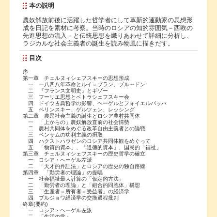
本の説明
農奴解放前後に活躍した哲学者にして革新的運動家の思想形
成を日記を素材に考察。当時のロシアの知的雰囲気－西欧の
先進思想の流入－と伝統思想を織りあわせて詳細に分析し、
ラジカルな社会主義者の誕生を読み物風に描きだす。
目次
序
第一章 チェルヌィシェフスキーの思想形成
一 一八四八年革命とルイ＝ブラン、プルードン
二 『フランス文明史』とギゾー
三 フーリエ思想とペトラシェフスキー会
四 ドイツ古典哲学の影響、ヘーゲルとフォイエルバッハ
五 ペリンスキー、ゲルツェン、レッシング
第二章 農民社会主義の誕生とロシア農村共同体
一 「上からの」農奴解放直前の社会情勢
二 農村共同体をめぐる改革自由主義者との論戦
三 ベンサムの功利主義の摂取
四 ハクストハウゼンのロシア共同体観をめぐって
五 「物質的資本」、「道徳的資本」、国民的「福祉」
第三章 チェルヌィシェフスキーの歴史哲学の確立
一 ロシア・ヘーゲル左派
二 「天才的弁証法」とロシアの歴史の独自路線
第四章 「勤労者の理論」の提唱
一 社会福祉最大計算の「仮定的方法」
二 「勤労者の理論」と「組合的同胞体」構想
三 「生産者＝所有者＝受益者」の経済学
四 ブルジョワ経済学の交換過程批判
終章(要約)
一 ロシア・ヘーゲル左派
二 「生活の学」