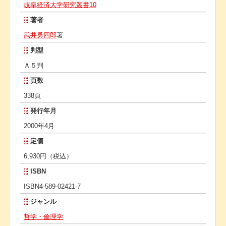
岐阜経済大学研究叢書10
著者
武井勇四郎
著
判型
Ａ５判
頁数
338頁
発行年月
2000年4月
定価
6,930円（税込）
ISBN
ISBN4-589-02421-7
ジャンル
哲学・倫理学