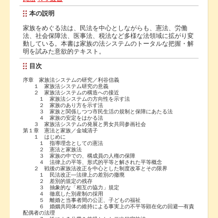
本の説明
家族をめぐる法は、民法を中心としながらも、憲法、労働
法、社会保障法、医事法、税法など多様な法領域に拡がり変
動している。本書は家族の法システムのトータルな把握・解
明を試みた意欲的テキスト。
目次
序章 家族法システムの研究／利谷信義
１ 家族法システム研究の意義
２ 家族法システムの構造への接近
１ 家族法システムの方向性を示す法
２ 家族のあり方を示す法
３ 家族と関係しつつ市民生活の規制と保障にあたる法
４ 家族の安定をはかる法
３ 家族法システムの発展と男女共同参画社会
第１章 憲法と家族／金城清子
１ はじめに
１ 指導理念としての憲法
２ 憲法と家族法
３ 家族の中での、構成員の人権の保障
４ 法律上の平等、形式的平等と解された平等概念
２ 戦後の家族法改正を中心とした制度改革とその限界
１ 民法改正―法律上の差別の撤廃
２ 差別的規定の残存
３ 抽象的な「相互の協力」規定
４ 徹底した別産制の採用
５ 離婚と当事者間の公正、子どもの福祉
６ 婚姻共同体の維持による事実上の不平等顕在化の回避―有責
配偶者の法理