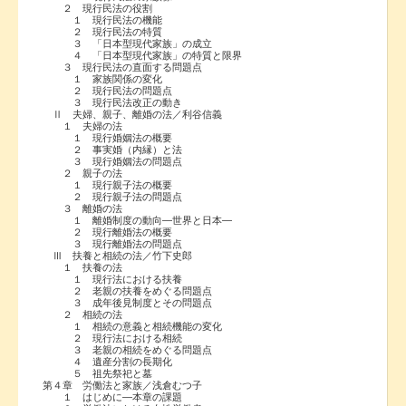
２ 現行民法の役割
１ 現行民法の機能
２ 現行民法の特質
３ 「日本型現代家族」の成立
４ 「日本型現代家族」の特質と限界
３ 現行民法の直面する問題点
１ 家族関係の変化
２ 現行民法の問題点
３ 現行民法改正の動き
Ⅱ 夫婦、親子、離婚の法／利谷信義
１ 夫婦の法
１ 現行婚姻法の概要
２ 事実婚（内縁）と法
３ 現行婚姻法の問題点
２ 親子の法
１ 現行親子法の概要
２ 現行親子法の問題点
３ 離婚の法
１ 離婚制度の動向―世界と日本―
２ 現行離婚法の概要
３ 現行離婚法の問題点
Ⅲ 扶養と相続の法／竹下史郎
１ 扶養の法
１ 現行法における扶養
２ 老親の扶養をめぐる問題点
３ 成年後見制度とその問題点
２ 相続の法
１ 相続の意義と相続機能の変化
２ 現行法における相続
３ 老親の相続をめぐる問題点
４ 遺産分割の長期化
５ 祖先祭祀と墓
第４章 労働法と家族／浅倉むつ子
１ はじめに―本章の課題