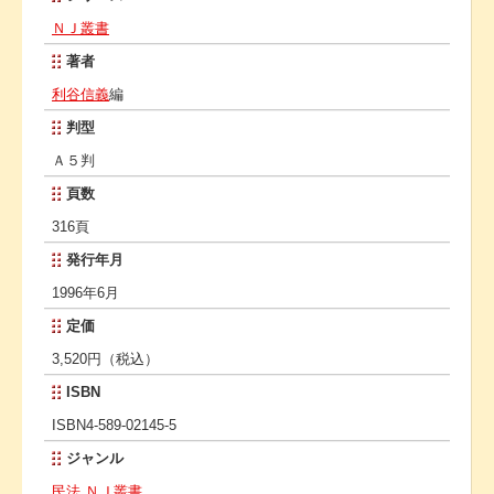
ＮＪ叢書
著者
利谷信義
編
判型
Ａ５判
頁数
316頁
発行年月
1996年6月
定価
3,520円（税込）
ISBN
ISBN4-589-02145-5
ジャンル
民法
ＮＪ叢書