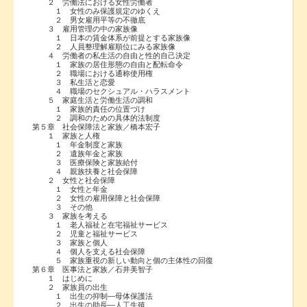
２ 労働法における女性労働者
１ 女性のみ保護規定のゆくえ
２ 男女雇用平等の不徹底
３ 雇用管理の中の家族像
１ 日本の賃金体系が前提とする家族像
２ 人員整理解雇順位にみる家族像
４ 労働者の私生活の自由と性的自己決定
１ 家族の居住形態の自由と配転命令
２ 職場における通称使用権
３ 私生活と恋愛
４ 職場のセクシュアル・ハラスメント
５ 家庭生活と労働生活の調和
１ 家族的責任の位置づけ
２ 調和のための具体的法制度
第５章 社会保障法と家族／橋本宏子
１ 家族と人権
１ 年金制度と家族
２ 遺族年金と家族
３ 医療保険と家族給付
４ 親族扶養と社会保障
２ 女性と社会保障
１ 女性と年金
２ 女性の雇用保障と社会保障
３ その他
３ 家族を考える
１ 老人福祉と在宅福祉サービス
２ 児童と福祉サービス
３ 家族と個人
４ 個人を支える社会保障
５ 家族重視の新しい動向と個の主体性の回復
第６章 医事法と家族／石井美智子
１ はじめに
２ 家族員の出生
１ 出生の抑制―母体保護法
２ 出生の助長―人工生殖