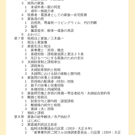
３ 病気の家族
１ 未成年者―親の同意
２ 成年―無能力者
４ 医療者・看護者としての家族―在宅医療
５ 家族員の死
１ 自然死、尊厳死―リビングウィル、代行判断
２ 脳死
３ 臓器提供、献体―遺族の承諾
６ おわりに
第７章 租税法と家族／三木義一
１ 税法と家族像
２ 家庭生活と税法
１ 家事費と「所得」概念
２ 基礎控除・課税最低限と憲法２５条
３ 生計を一つにする親族のための支出
３ 夫婦財産制と課税単位
１ 課税単位
２ 夫婦財産契約と租税
３ 夫婦間における財の移動と贈与税
４ 家族間の扶養と法律婚
１ 所得税の配偶者（特別）控除
２ 親子の扶養と扶養控除
３ 各種控除と内縁関係
５ 家族間労働と所得の帰属―専従者給与・夫婦組合契約等
６ 離婚と租税法
１ 財産分与と贈与税・譲渡課税
２ 離婚後の給付と租税
３ 寡婦（夫）控除
７ 相続と課税
第８章 家族の紛争解決／寺戸由紀子
１ はじめに
２ 家庭裁判所設立前史
１ 臨時法制審議会の設置（1919：大正８年)
２ 「家事審判所二関スル法律調査委員会」の設置（1924：大正