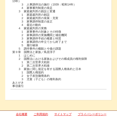
13年）
３ 人事調停法の施行（1939：昭和14年）
４ 家事審判制度の発足
３ 家庭裁判所の創設と変遷
１ 家庭裁判所の創設
２ 家庭裁判所の発展・充実
３ 家事調停制度の改正
４ 最近の動向
４ 家庭裁判所の実務
１ 家事事件の対象とその特徴
２ 家事調停の実施機関と補佐機関
３ 家事調停手続の概要と特質
４ 家事調停の申立てから終了まで
５ 履行確保
５ 調停事件の概観と今後の課題
第９章 国際法と家族／鳥居淳子
１ はじめに
２ 国際法における家族およびその構成員の権利保障
１ 第二次世界大戦前
２ 第二次世界大戦後
３ 家族に関し規定を有する国際人権条約と日本
１ 国際人権規約
２ 女子差別撤廃条約
３ 児童（子ども）の権利条約
あとがき
事項索引
会社概要
ご利用規約
サイトマップ
プライバシーポリシー