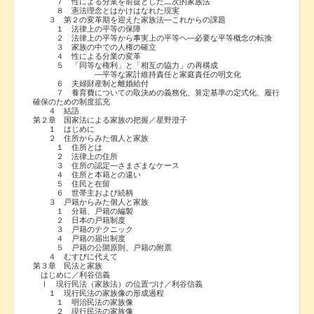
７ 性による分業を前提とした二次的家族法
８ 憲法理念とはかけはなれた現実
３ 第２の変革期を迎えた家族法―これからの課題
１ 法律上の平等の保障
２ 法律上の平等から事実上の平等ヘ―必要な平等概念の転換
３ 家族の中での人権の確立
４ 性による分業の変革
５ 「同等な権利」と「相互の協力」の再構成
―平等な家計維持責任と家庭責任の明文化
６ 夫婦財産制と離婚給付
７ 養育費についての取決めの義務化、算定基準の定式化、履行
確保のための制度拡充
４ 結語
第２章 国家法による家族の把握／星野澄子
１ はじめに
２ 住所からみた個人と家族
１ 住所とは
２ 法律上の住所
３ 住所の認定―さまざまなケース
４ 住所と本籍との違い
５ 住民と在留
６ 世帯主および続柄
３ 戸籍からみた個人と家族
１ 分籍、戸籍の編製
２ 日本の戸籍制度
３ 戸籍のテクニック
４ 戸籍の届出制度
５ 戸籍の公開原則、戸籍の附票
４ むすびに代えて
第３章 民法と家族
はじめに／利谷信義
Ⅰ 現行民法（家族法）の位置づけ／利谷信義
１ 現行民法の家族像の形成過程
１ 明治民法の家族像
２ 現行民法の家族像