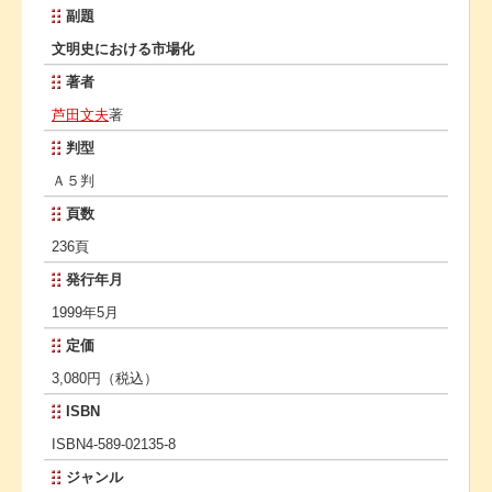
副題
文明史における市場化
著者
芦田文夫
著
判型
Ａ５判
頁数
236頁
発行年月
1999年5月
定価
3,080円（税込）
ISBN
ISBN4-589-02135-8
ジャンル