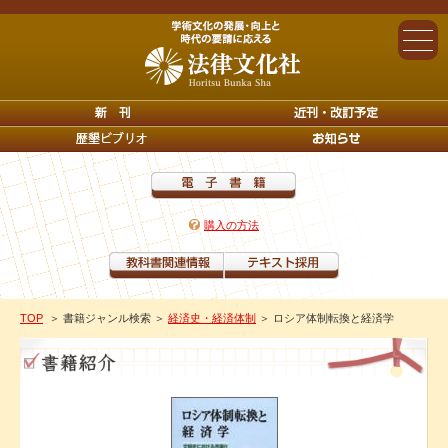
購入の方法
TOP
＞ 書籍ジャンル検索
＞
経済史・経済体制
＞ ロシア体制転換と経済学