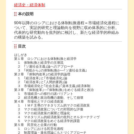
経済史・経済体制
本の説明
90年以降のロシアにおける体制転換過程＝市場経済化過程に
ついて、実証的研究と理論動向を視野に収め体系的に分析。
代表的な研究動向を批判的に検討し、新たな経済学的枠組み
の構築を試みる。
目次
はしがき
第１章 ロシアにおける体制転換と経済学
１ 体制転換と経済学の主潮流
２ ｢ソ連社会主義｣論へのアプローチ
３ ｢何処から｣の体制転換か―｢ソ連社会主義｣
第２章 ｢体制内改革｣の経済学的論理
１ ｢経済改革｣と｢市場経済化｣論
２ ｢経済改革｣と｢人間的要因｣論
３ 市場経済化と｢社会主義｣｢資本主義｣経済体制
第３章 ｢体制改革｣―｢体制転換｣をめぐる経済と政治
１ 市場経済への移行の諸バリアント
２ 経済危機と政治危機の連動、そして崩壊
第４章 市場化とマクロ経済政策
１ ＩＭＦ主導のマネタリズム的マクロ経済政策
２ マクロ経済政策についての対照的な評価
３ マクロ経済政策の展開と理論化
４ マネタリズム的経済政策の批判とオルターナティヴ
５ マクロ経済政策をめぐる経済学的課題
第５章 民営化と企業の行動
１ ロシアにおける民営化過程
２ 制度理論・進化理論にもとづくアプローチ