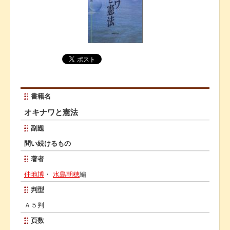
書籍名
オキナワと憲法
副題
問い続けるもの
著者
仲地博
・
水島朝穂
編
判型
Ａ５判
頁数