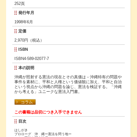
252頁
発行年月
1998年6月
定価
2,970円（税込）
ISBN
ISBN4-589-02077-7
本の説明
沖縄が照射する憲法の現在とその真価は－沖縄特有の問題や
事件を素材に、平和と人権という価値観に加え、平和と自治
という視点から沖縄の問題を論じ、憲法を検証する。「沖縄
から考える」ユニークな憲法入門書。
この書籍は品切につき入手できません
目次
はしがき
プロローグ 沖 縄ー憲法を問う地ー