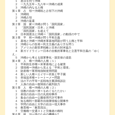
１ 憲法を問う沖縄
２ 一九九五年～九八年ー沖縄の成果
３ 沖縄の内なる人権
第１章 占 領ー沖縄戦と占領下の沖縄
１ 沖縄戦
２ 沖縄占領
３ 沖縄の返還
第２章 国 家ー沖縄が問う「国民国家」
１ 「国民国家・日本」と沖縄
２ 「国民国家」を超えて
３ 日本国憲法と沖縄ー「国民国家」の動揺の中で
第３章 平 和ー沖縄が問う平和主義
１ 基地と沖縄ー沖縄米軍基地問題が問う人権と平和
２ 沖縄からの告発ー民主主義のあり方を問う
３ アメリカの新世界戦略と日本の対米協力
４ 新ガイドラインー日本の全般的軍事化と立憲平和主義の「ゆく
え」
５ 沖縄から考える脱軍事化・脱安保の道筋
第４章 人 権ー沖縄の人権（１）
１ 平和的生存権ー米軍基地による被害
２ 環境権ー沖縄から見える「平和と環境」
３ 財産権ー軍用地強制使用問題
４ 新しい人権ーエイサー衣装と甲子園
５ 幸福追求権ートートーメー問題
６ 法の下の平等ー反戦地主重課税訴訟
７ 人身の自由ー復帰前の裁判効力
第５章 人 権ー沖縄の人権（２）
１ 信教の自由ー神々をめぐるたたかい
２ 表現の自由ー日の丸焼却事件
３ 集会の自由ー公園使用不許可事件
４ 知る権利ー那覇市自衛隊情報公開事件
５ 学問の自由と大学の自治ー琉大事件
６ 教育権ー「教育四法」
７ 労働権ー交通ストと労働者の権利
第６章 統 治ー誰のための機構か?