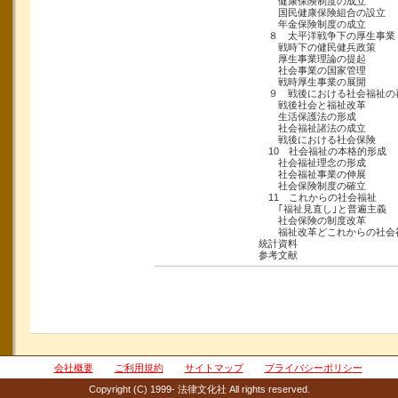
健康保険制度の成立
国民健康保険組合の設立
年金保険制度の成立
８ 太平洋戦争下の厚生事業
戦時下の健民健兵政策
厚生事業理論の提起
社会事業の国家管理
戦時厚生事業の展開
９ 戦後における社会福祉の
戦後社会と福祉改革
生活保護法の形成
社会福祉諸法の成立
戦後における社会保険
10 社会福祉の本格的形成
社会福祉理念の形成
社会福祉事業の伸展
社会保険制度の確立
11 これからの社会福祉
｢福祉見直し｣と普遍主義
社会保険の制度改革
福祉改革どこれからの社会
統計資料
参考文献
会社概要
ご利用規約
サイトマップ
プライバシーポリシー
Copyright (C) 1999- 法律文化社 All rights reserved.