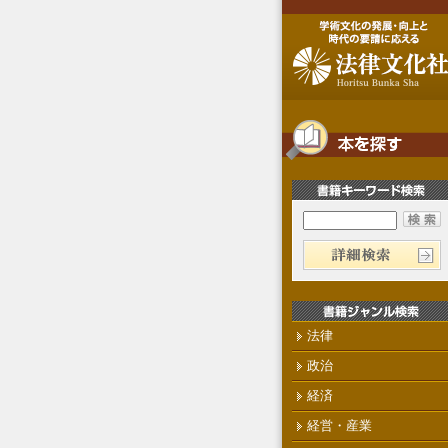
法律
政治
経済
経営・産業