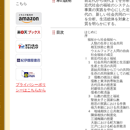
本の説明
前近代から現代までを分析
こちら
近代社会の福祉のシステム
事業の実践を中心にした近
代の、新しい社会共同の一
を分析。生活総体を対象と
質を明らかにする。
目次
はじめに
序
福祉から社会福祉へ
人類の生存と社会共同
相互扶助と救済
ウエルフェアと人問の自
社会福祉の成立
Ⅰ 前近代社会と福祉
１ 社会共同の展開と生活援
生産と生活の共同
原始共同体から三つの共同
生存の共同保障としての相
２ 儒教の徳治と福祉
儒教と東洋的専制主義
プライバシーポリ
古代日本の慈恵策
封建領主の慈恵策
シーはこちらから
儒者の救済論
３ 仏教の慈悲と福祉
聖徳太子と国家仏教
慈悲の実践における作善
講
他力本願における共済施行
４ 地域相扶と公共救済
隣保相扶の制度化
三浦梅園の慈愛
大坂における町方施行
江戸における町会所救済