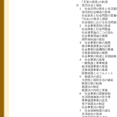
｢天皇の慈恵｣の転形
Ⅲ 現代社会と福祉
１ 社会共同の再生と生活援
現代的社会構造の形成
社会改良と社会問題の普遍
｢社会｣の発見と調節
社会福祉における生活関連
２ 社会事業思想の形成
社会調査と社会問題論
社会連帯論の二つの流れ
社会事業理論の展開
国民福祉論の提起
３ 社会事業行政の展開
救済事業調査会の設置
社会事業行政機関の整備
方面委員制度の展開
社会事業の助成と全国組織
４ 社会事業の進展
一般救護と軍事救護
経済保護事業の形成
児童保護事業の進展
医療保護とセツルメント
５ 救護法の成立
大恐慌と国民生活の破綻
救貧行政の転換
救護法の制定
救護法の内容と実施
６ 社会事業の国家統制
生活関連施策の官主導
軍事援護事業の拡充
母子保護法の制定
社会事業法の制定
７ 社会保険制度の成立
共済組合の形成