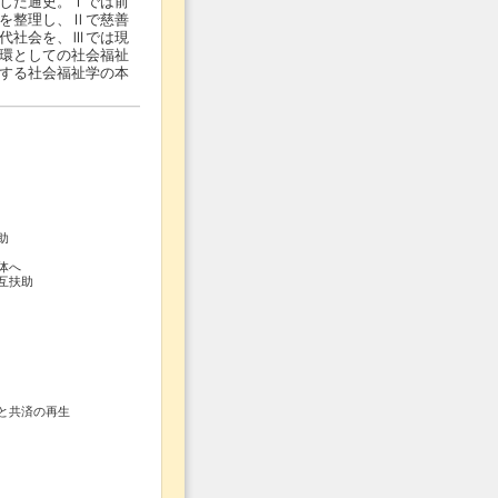
した通史。Ⅰでは前
を整理し、Ⅱで慈善
代社会を、Ⅲでは現
環としての社会福祉
する社会福祉学の本
由
助
体へ
互扶助
と共済の再生