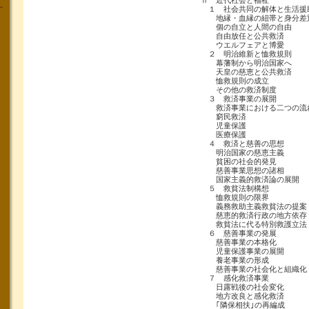
Ⅱ 近代社会と福祉
１ 社会共同の解体と生活援
地縁・血縁の紐帯と身分差
個の自立と人間の自由
自由放任と公共救済
ウエルフェアと博愛
２ 明治維新と恤救規則
幕藩制から明治国家へ
天皇の慈恵と公共救済
恤救規則の成立
その他の救済制度
３ 救済事業の展開
救済事業における二つの流
窮民救済
児童保護
医療保護
４ 救済と慈善の思想
明治国家の慈恵主義
貧困の社会的発見
慈善事業思想の諸相
国家主義的救済論の展開
５ 救貧法制構想
恤救規則の限界
義務救助主義救貧法の提案
慈恵的救済行政の地方依存
救貧法に代る特別救護立法
６ 慈善事業の発展
慈善事業の本格化
児童保護事業の展開
養老事業の形成
慈善事業の社会化と組織化
７ 感化救済事業
日露戦後の社会変化
地方改良と感化救済
｢隣保相扶｣の再編成