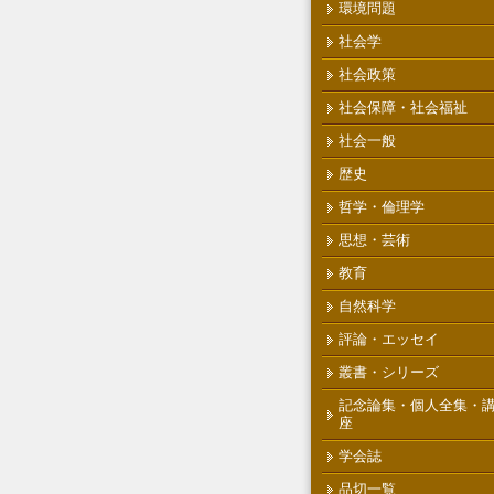
環境問題
社会学
社会政策
社会保障・社会福祉
社会一般
歴史
哲学・倫理学
思想・芸術
教育
自然科学
評論・エッセイ
叢書・シリーズ
記念論集・個人全集・
座
学会誌
品切一覧