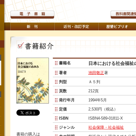
書籍名
日本における社会福祉
著者
池田敬正
著
判型
Ａ５判
頁数
212頁
発行年月
1994年5月
定価
2,530円（税込）
ISBN
ISBN4-589-01811-X
ジャンル
社会保障・社会福祉
書籍の購入は