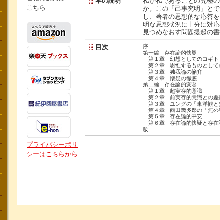
本の説明
私が私であることの究極の
こちら
か。この「己事究明」とで
し、著者の思想的な応答を
明な思想状況に十分に対応
見つめなおす問題提起の書
目次
序
第一編 存在論的懐疑
第１章 幻想としてのコギト
第２章 思惟するものとして
第３章 独我論の陥穽
第４章 懐疑の徹底
第二編 存在論的変容
第１章 超実存的意識
第２章 前実存的意識との差
第３章 ユングの「東洋観と
第４章 西田幾多郎の「無の
第５章 存在論的平安
第６章 存在論的懐疑と存在
跋
プライバシーポリ
シーはこちらから
講