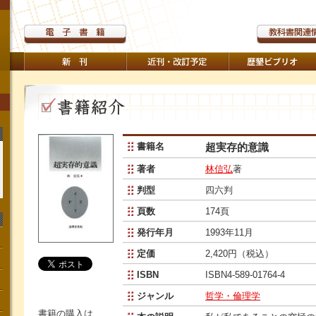
書籍名
超実存的意識
著者
林信弘
著
判型
四六判
頁数
174頁
発行年月
1993年11月
定価
2,420円（税込）
ISBN
ISBN4-589-01764-4
ジャンル
哲学・倫理学
書籍の購入は