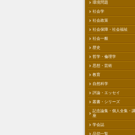
環境問題
社会学
社会政策
社会保障・社会福祉
社会一般
歴史
哲学・倫理学
思想・芸術
教育
自然科学
評論・エッセイ
叢書・シリーズ
記念論集・個人全集・
座
学会誌
品切一覧