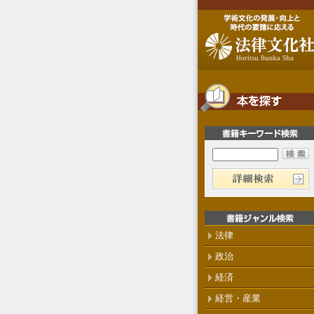
法律
政治
経済
経営・産業