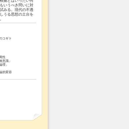
根拠とはいったい何
もいうべき問いに対
試みる。現代の不透
しうる思想の土台を
。
のコギト
異性
無意識」
論理」
論的変容