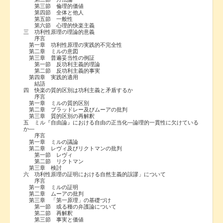
第三節 倫理的価値
第四節 全体と他人
第五節 一般性
第六節 心理的快楽主義
三 功利性原理の理論的意義
序言
第一章 功利性原理の実践的不完全性
第二章 ミルの意図
第三章 普遍妥当性の例証
第一節 反功利主義的理論
第二節 反功利主義的事実
第四章 実践的適用
結語
四 快楽の質的区別は功利主義と矛盾するか
序言
第一章 ミルの質的区別
第二章 ブラッドレー及びムーアの批判
第三章 質的区別の再解釈
五 ミル『自由論』における自由の正当化―論理的一貫性に欠けている
か―
序言
第一章 ミルの議論
第二章 レヴィ及びリクトマンの批判
第一節 レヴィ
第二節 リクトマン
第三章 検討
六 功利性原理の証明における自然主義的誤謬」について
序言
第一章 ミルの証明
第二章 ムーアの批判
第三章 「第一原理」の基礎づけ
第一節 或る種の弁護論について
第二節 再解釈
第三節 事実と価値