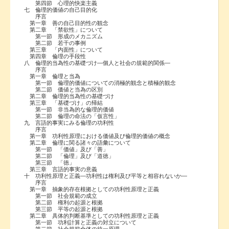
第四節 心理的快楽主義
七 倫理的価値の自己目的化
序言
第一章 善の自己目的性の観念
第二章 「禁欲性」について
第一節 形成のメカニズム
第二節 若干の事例
第三章 「内面性」について
第四章 倫理の手段性
八 倫理的当為性の基礎づけ―個人と社会の規範的関係―
序言
第一章 倫理と当為
第一節 倫理的価値についての消極的観念と積極的観念
第二節 価値と当為の区別
第二章 倫理的当為性の基礎づけ
第三章 「基礎づけ」の帰結
第一節 非当為的な倫理的価値
第二節 倫理の命法の「仮言性」
九 言語的事実にみる倫理の功利性
序言
第一章 功利性原理における価値及び倫理的価値の概念
第二章 倫理に関る諸々の語彙について
第一節 「価値」及び「善」
第二節 「倫理」及び「道徳」
第三節 「徳」
第三章 言語的事実の意義
十 功利性原理と正義―功利性は権利及び平等と相容れないか―
序言
第一章 抽象的存在根拠としての功利性原理と正義
第一節 社会規範の成立
第二節 権利の起源と根拠
第三節 平等の起源と根拠
第二章 具体的判断基準としての功利性原理と正義
第一節 功利計算と正義の対立について