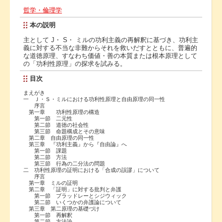
哲学・倫理学
本の説明
主として J・ S・ ミルの功利主義の再解釈に基づき、功利主
義に対する不当な非難からそれを救いだすとともに、普遍的
な道徳原理、すなわち価値・善の本質または根本原理として
の「功利性原理」の探求を試みる。
目次
まえがき
一 Ｊ・Ｓ・ミルにおける功利性原理と自由原理の同一性
序言
第一章 功利性原理の構造
第一節 二元性
第二節 道徳の社会性
第三節 命題構成とその意味
第二章 自由原理の同一性
第三章 『功利主義』から『自由論』へ
第一節 課題
第二節 方法
第三節 行為の二分法の問題
二 功利性原理の証明における「合成の誤謬」について
序言
第一章 ミルの証明
第二章 「証明」に対する批判と弁護
第一節 ブラッドレーとシジウィック
第二節 いくつかの弁護論について
第三章 第二原理の基礎づけ
第一節 再解釈
第二節 方法論