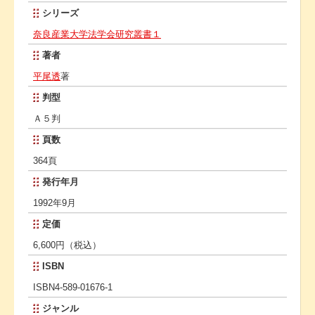
シリーズ
奈良産業大学法学会研究叢書１
著者
平尾透
著
判型
Ａ５判
頁数
364頁
発行年月
1992年9月
定価
6,600円（税込）
ISBN
ISBN4-589-01676-1
ジャンル