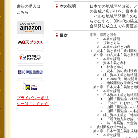
書籍の購入は
本の説明
日本での地域開発政策、と
の形成と広がりを、資本主
こちら
ーバルな地域開発動向のな
らかにする。30年代の確
合開発法成立までを実証的
目次
序章 課題と視角
１ 本書の課題
２ 視角と方法
３ 本書の構成と内容
Ⅰ 資本主義と農村・農村開発
第１章 独占資本主義と農村
１ 本章の課題
２ 資本主義と農村
１ 都市と農村
２ 資本主義の農村浸透＝
３ 独占資本主義と地域開
１ 1930年代―地域開発
２ 地域開発政策出現の
第２章 日本資本主義論と地
１ 本章の課題
２ 日本資本主義と地域経
プライバシーポリ
１ 山田「構造論」検討
２ 『分析』における「近
シーはこちらから
３ 山田「構造論」の方
４ 山田「構造論」の転
講
３ 独占資本主義と「地域経
１ 『現代地方財政論』で
２ 島「発展論」の意義
Ⅱ 農村開発政策の確立
第３章 日本帝国主義形成期
１ 本章の課題