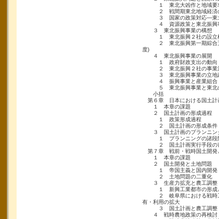
１ 東北大凶作と地域要
２ 戦間期東北地域経済
３ 国家の政策対応―東北
４ 資源政策と東北振興
３ 東北振興事業の構想
１ 東北振興２社の設立
２ 東北振興第一期綜合五ヶ年
度)
４ 東北振興事業の展開
１ 政府財政支出の動向
２ 東北振興２社の事業
３ 東北振興事業の立地
４ 振興事業と産業組合・
５ 東北振興事業と東北の
小括
第６章 日本における国土計
１ 本章の課題
２ 国土計画の形成過程
１ 政策形成過程
２ 国土計画の形成条件
３ 国土計画のプランニン
１ プランニングの諸段
２ 国土計画実行手段の
第７章 戦前・戦時国土開発
１ 本章の課題
２ 国土開発と土地問題
１ 帝国主義と国内開発
２ 土地問題の二重化
３ 生産力拡充と農工調整
１ 新興工業都市の形成
２ 岐阜県における戦時工
有・利用の拡大
３ 国土計画と農工調整
４ 戦時農地政策の再検討