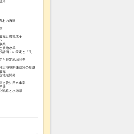
視角
農村の再建
革
程と農地改革
へ
事業
農地改革
計画』の策定と「失
定と特定地域開発
定地域開発政策の形成
過程
地域開発
と愛知用水事業
矛盾
戦略と水源県