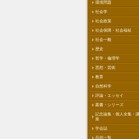
環境問題
社会学
社会政策
社会保障・社会福祉
社会一般
歴史
哲学・倫理学
思想・芸術
教育
自然科学
評論・エッセイ
叢書・シリーズ
記念論集・個人全集・
座
学会誌
品切一覧