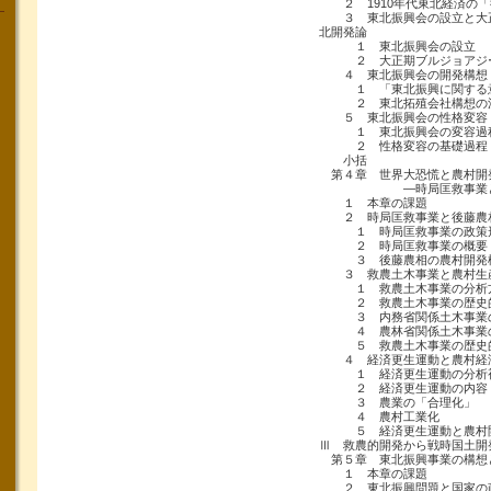
２ 1910年代東北経済の「
３ 東北振興会の設立と大正
北開発論
１ 東北振興会の設立
２ 大正期ブルジョアジー
４ 東北振興会の開発構想
１ 「東北振興に関する
２ 東北拓殖会社構想の
５ 東北振興会の性格変容
１ 東北振興会の変容過
２ 性格変容の基礎過程
小括
第４章 世界大恐慌と農村開
―時局匡救事業と農
１ 本章の課題
２ 時局匡救事業と後藤農
１ 時局匡救事業の政策
２ 時局匡救事業の概要
３ 後藤農相の農村開発
３ 救農土木事業と農村生
１ 救農土木事業の分析
２ 救農土木事業の歴史
３ 内務省関係土木事業
４ 農林省関係土木事業
５ 救農土木事業の歴史
４ 経済更生運動と農村経
１ 経済更生運動の分析
２ 経済更生運動の内容
３ 農業の「合理化」
４ 農村工業化
５ 経済更生運動と農村
Ⅲ 救農的開発から戦時国土開
第５章 東北振興事業の構想
１ 本章の課題
２ 東北振興問題と国家の