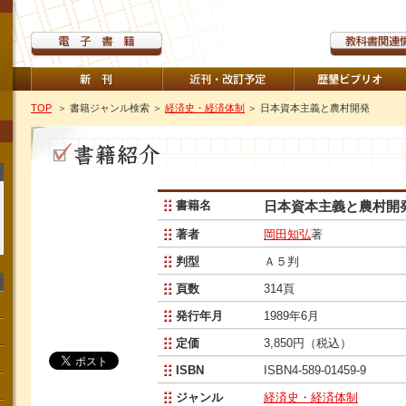
TOP
＞ 書籍ジャンル検索
＞
経済史・経済体制
＞ 日本資本主義と農村開発
書籍名
日本資本主義と農村開
著者
岡田知弘
著
判型
Ａ５判
頁数
314頁
発行年月
1989年6月
定価
3,850円（税込）
ISBN
ISBN4-589-01459-9
ジャンル
経済史・経済体制