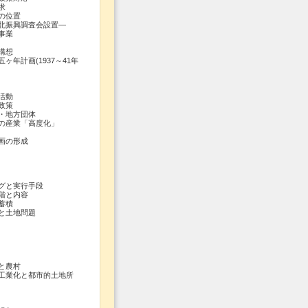
求
の位置
振興調査会設置―
事業
構想
計画(1937～41年
活動
政策
地方団体
産業「高度化」
画の形成
グと実行手段
階と内容
蓄積
と土地問題
と農村
業化と都市的土地所