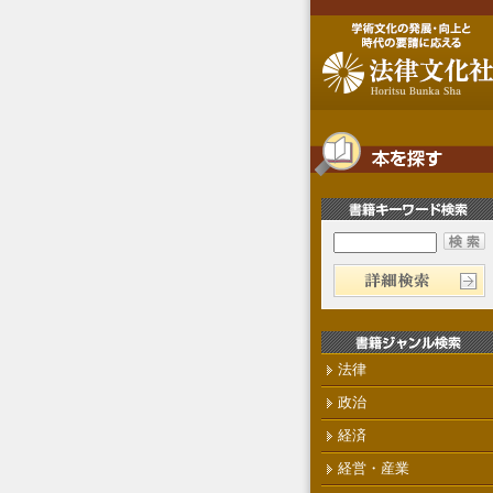
法律
政治
経済
経営・産業