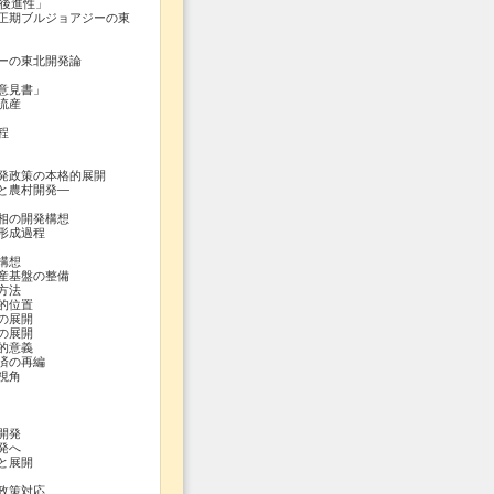
後進性」
期ブルジョアジーの東
の東北開発論
意見書」
流産
程
発政策の本格的展開
村開発―
相の開発構想
形成過程
構想
産基盤の整備
方法
的位置
の展開
の展開
的意義
済の再編
視角
開発
発へ
と展開
政策対応