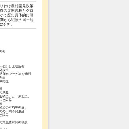
りわけ農村開発政策
義の展開過程とグロ
かで歴史具体的に明
立期から戦後の国土総
に分析。
開発
包摂と土地所有
発政策
政策のグ一バルな出現
理由
域把握
済
の意義
畿型」と「東北型」
法と限界
換
済の不均等発展」
の不均等発展論
と限界
の東北農村開発構想