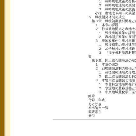
１ 戦時農地政策の分析
２ 戦時農地法制の展開
３ 戦時農地政策の意義
小括 農地改革期への展望
Ⅳ 戦後開発体制の成立
第８章 戦後初期農村開発と
１ 本章の課題
２ 戦後農地開拓と農地改
１ 戦後農地政策の課題
２ 農地開拓政策の展開過
３ 農地改革から農村再建
１ 戦後初期の農村建設
２ 加子母村の農村構造と
３ 『加子母村新農村建設
敗」
第９章 国土総合開発法の制
１ 本章の課題
２ 戦後開発法制の整備と特
１ 戦後開発法制の形成
２ 国土総合開発法と特定
３ 木曾川総合開発と地域
１ 木曾特定地域開発計画
２ 水源地の受容基盤と
３ 中京地域重化学工業化
終章
付録 年表
あとがき
初出論文一覧
図表索引
索引