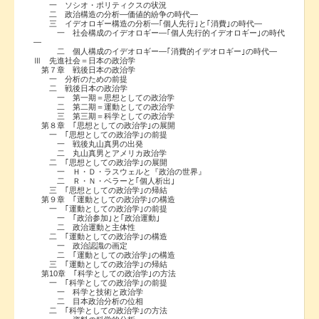
一 ソシオ・ポリティクスの状況
二 政治構造の分析―価値的紛争の時代―
三 イデオロギー構造の分析―｢個人先行｣と｢消費｣の時代―
一 社会構成のイデオロギー―｢個人先行的イデオロギー｣の時代
―
二 個人構成のイデオロギー―｢消費的イデオロギー｣の時代―
Ⅲ 先進社会＝日本の政治学
第７章 戦後日本の政治学
一 分析のための前提
二 戦後日本の政治学
一 第一期＝思想としての政治学
二 第二期＝運動としての政治学
三 第三期＝科学としての政治学
第８章 ｢思想としての政治学｣の展開
一 ｢思想としての政治学｣の前提
一 戦後丸山真男の出発
二 丸山真男とアメリカ政治学
二 ｢思想としての政治学｣の展開
一 Ｈ・Ｄ・ラスウェルと『政治の世界』
二 Ｒ・Ｎ・ベラーと｢個人析出｣
三 ｢思想としての政治学｣の帰結
第９章 ｢運動としての政治学｣の構造
一 ｢運動としての政治学｣の前提
一 ｢政治参加｣と｢政治運動｣
二 政治運動と主体性
二 ｢運動としての政治学｣の構造
一 政治認識の画定
二 ｢運動としての政治学｣の構造
三 ｢運動としての政治学｣の帰結
第10章 ｢科学としての政治学｣の方法
一 ｢科学としての政治学｣の前提
一 科学と技術と政治学
二 目本政治分析の位相
二 ｢科学としての政治学｣の方法