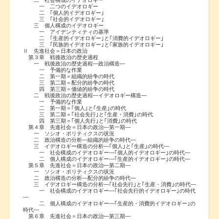
一 二つのイデオロギー
二 ｢個人的イデオロギー｣
三 ｢社会的イデオロギー｣
三 個人構成のイデオロギー
一 アイデンティティの基準
二 ｢生産的イデオロギー｣と｢消費的イデオロギー｣
三 ｢民族的イデオロギー｣と｢家族的イデオロギー｣
Ⅱ 先進社会＝日本の政治
第３章 戦後政治の歴史過程
一 戦後政治の歴史過程―政治構造―
一 予備的な作業
二 第一期＝組織的紛争の時代
三 第二期＝配分的紛争の時代
四 第三期＝価値的紛争の時代
二 戦後政治の歴史過程―イデオロギー構造―
一 予備的な作業
二 第一期＝｢個人｣と｢生産｣の時代
三 第二期＝｢社会先行｣と｢生産・消費｣の時代
四 第三期＝｢個人先行｣と｢消費｣の時代
第４章 先進社会＝日本の政治―第一期―
一 ソシオ・ポリティクスの状況
二 政治構造の分析―組織的紛争の時代―
三 イデオロギー構造の分析―｢個人｣と｢生産｣の時代―
一 社会構成のイデオロギー―｢個人的イデオロギー｣の時代―
二 個人構成のイデオロギー―｢生産的イデオロギー｣の時代―
第５章 先進社会＝日本の政治―第二期―
一 ソシオ・ポリティクスの状況
二 政治構造の分析―配分的紛争の時代―
三 イデオロギー構造の分析―｢社会先行｣と｢生産・消費｣の時代―
一 社会構成のイデオロギー―｢社会先行的イデオロギー｣の時代
―
二 個人構成のイデオロギー―｢生産的・消費的イデオロギー｣の
時代―
第６章 先進社会＝日本の政治―第三期―