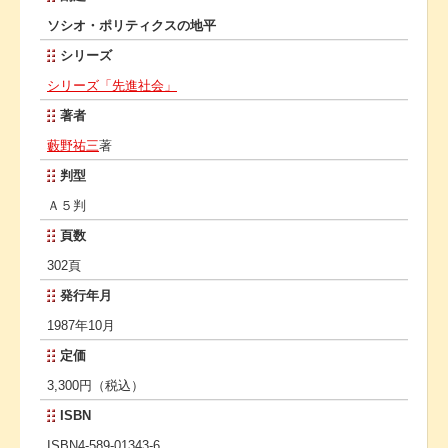
ソシオ・ポリティクスの地平
シリーズ
シリーズ「先進社会」
著者
藪野祐三
著
判型
Ａ５判
頁数
302頁
発行年月
1987年10月
定価
3,300円（税込）
ISBN
ISBN4-589-01343-6