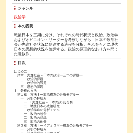
ジャンル
政治学
本の説明
戦後日本を三期に分け、それぞれの時代状況と政治、政治学
およびオピニオン・リーダーを考察しながら、日本の政治社
会が先進社会状況に到達する過程を分析。それをもとに現代
日本の思想的状況を論評する。政治の原理的なあり方を問う
た意欲作。
目次
はじめに
序章 先進社会＝日本の政治―三つの課題―
一 政治的課題
二 政治学的課題
三 思想的課題
Ⅰ 分析の方法
第１章 方法Ⅰ―政治構造の分析モデル―
一 分析の枠組み
一 ｢先進社会＝日本の政治｣分析
二 戦後日本の政治研究
二 政治構造の分析モデル
一 政治の紛争
二 政治の組織
三 政治の配分
第２章 方法Ⅱ―イデオロギー構造の分析モデル―
一 分析の枠組み
二 社会構成のイデオロギー