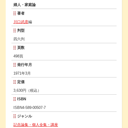
婦人・家庭論
著者
川口武彦
編
判型
四六判
頁数
498頁
発行年月
1971年3月
定価
3,630円（税込）
ISBN
ISBN4-589-00507-7
ジャンル
記念論集・個人全集・講座