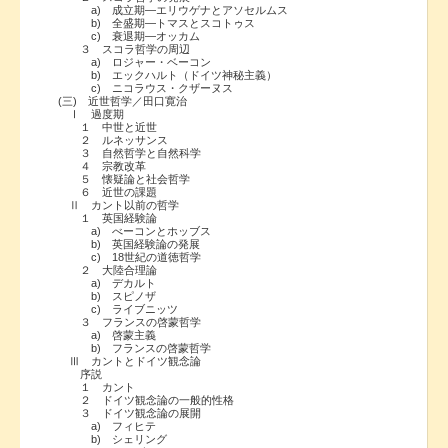
a) 成立期―エリウゲナとアソセルムス
b) 全盛期―トマスとスコトゥス
c) 衰退期―オッカム
３ スコラ哲学の周辺
a) ロジャー・ベーコン
b) エックハルト（ドイツ神秘主義）
c) ニコラウス・クザーヌス
(三) 近世哲学／田口寛治
Ⅰ 過度期
１ 中世と近世
２ ルネッサンス
３ 自然哲学と自然科学
４ 宗教改革
５ 懐疑論と社会哲学
６ 近世の課題
Ⅱ カント以前の哲学
１ 英国経験論
a) べーコンとホッブス
b) 英国経験論の発展
c) 18世紀の道徳哲学
２ 大陸合理論
a) デカルト
b) スピノザ
c) ライブニッツ
３ フランスの啓蒙哲学
a) 啓蒙主義
b) フランスの啓蒙哲学
Ⅲ カントとドイツ観念論
序説
１ カント
２ ドイツ観念論の一般的性格
３ ドイツ観念論の展開
a) フィヒテ
b) シェリング