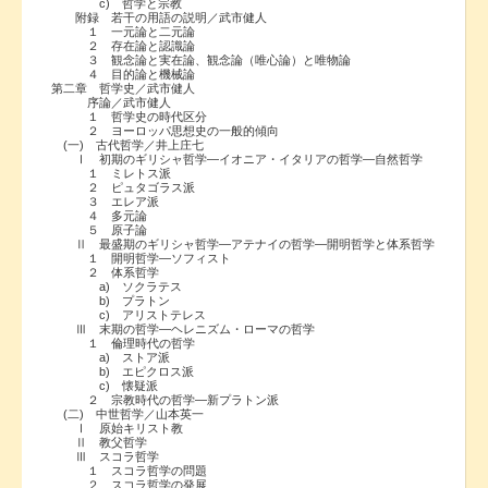
c) 哲学と宗教
附録 若干の用語の説明／武市健人
１ 一元論と二元論
２ 存在論と認識論
３ 観念論と実在論、観念論（唯心論）と唯物論
４ 目的論と機械論
第二章 哲学史／武市健人
序論／武市健人
１ 哲学史の時代区分
２ ヨーロッパ思想史の一般的傾向
(一) 古代哲学／井上庄七
Ⅰ 初期のギリシャ哲学―イオニア・イタリアの哲学―自然哲学
１ ミレトス派
２ ピュタゴラス派
３ エレア派
４ 多元論
５ 原子論
Ⅱ 最盛期のギリシャ哲学―アテナイの哲学―開明哲学と体系哲学
１ 開明哲学―ソフィスト
２ 体系哲学
a) ソクラテス
b) プラトン
c) アリストテレス
Ⅲ 末期の哲学―ヘレニズム・ローマの哲学
１ 倫理時代の哲学
a) ストア派
b) エピクロス派
c) 懐疑派
２ 宗教時代の哲学―新プラトン派
(二) 中世哲学／山本英一
Ⅰ 原始キリスト教
Ⅱ 教父哲学
Ⅲ スコラ哲学
１ スコラ哲学の問題
２ スコラ哲学の発展