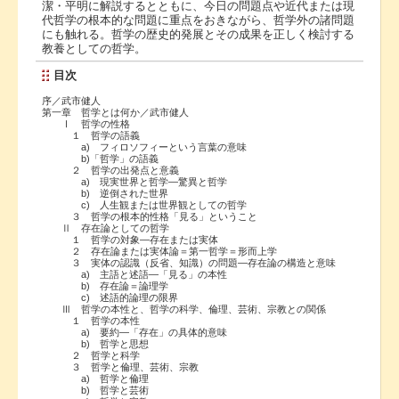
潔・平明に解説するとともに、今日の問題点や近代または現
代哲学の根本的な問題に重点をおきながら、哲学外の諸問題
にも触れる。哲学の歴史的発展とその成果を正しく検討する
教養としての哲学。
目次
序／武市健人
第一章 哲学とは何か／武市健人
Ⅰ 哲学の性格
１ 哲学の語義
a) フィロソフィーという言葉の意味
b)「哲学」の語義
２ 哲学の出発点と意義
a) 現実世界と哲学―驚異と哲学
b) 逆倒された世界
c) 人生観または世界観としての哲学
３ 哲学の根本的性格「見る」ということ
Ⅱ 存在論としての哲学
１ 哲学の対象―存在または実体
２ 存在論または実体論＝第一哲学＝形而上学
３ 実体の認識（反省、知識）の問題―存在論の構造と意味
a) 主語と述語―「見る」の本性
b) 存在論＝論理学
c) 述語的論理の限界
Ⅲ 哲学の本性と、哲学の科学、倫理、芸術、宗教との関係
１ 哲学の本性
a) 要約―「存在」の具体的意味
b) 哲学と思想
２ 哲学と科学
３ 哲学と倫理、芸術、宗教
a) 哲学と倫理
b) 哲学と芸術