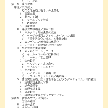
c) ヘーゲル
第三章 現代哲学
序論／武市健人
Ⅰ 近代合理主義の哲学／井上庄七
１ 実証主義
２ 新カント派
a) マールブルク学派
b) 西南学派
３ 現象学派
Ⅱ 弁証法的唯物論／清水正徳
１ マルクスと唯物史観の成立
a) ヘーゲル批判とフォイエルバッハの役割
b) 「哲学的良心の清算」と唯物史観
２ エンゲルスと唯物論の体系化
３ レーニンと唯物論の現代的形態
Ⅲ 生の哲学と実存哲学
１ キェルケゴールとニーチェ
a) キェルケゴール／紅粉保雄
b) ニーチェ／岩山三郎
２ 生の哲学
a) ベルグソン／井上庄七
b) ディルタイ／山本英一
３ 実存哲学
a) ハィデッガー／岩山三郎
b) ヤスパースとサルトル／山本英一
Ⅳ 論理実証主義、記号論理学およびプラグマティズム／田口寛治
１ 論理実証主義の背景
２ 記号論理学
３ 論理実証主義
４ 分析哲学
５ 論理実証主義とプラグマティズム
第四章 哲学の方法／武市健人
Ⅰ 方法の意味
Ⅱ 方法の分類
Ⅲ 各方法の説明