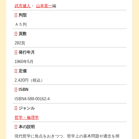
武市健人
・
山本英一
編
判型
Ａ５判
頁数
282頁
発行年月
1960年5月
定価
2,420円（税込）
ISBN
ISBN4-589-00162-4
ジャンル
哲学・倫理学
本の説明
現代哲学に焦点をおきつつ、哲学上の基本問題や通念を簡