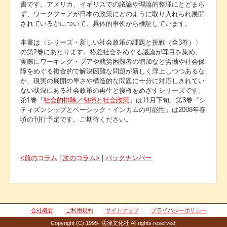
書です。アメリカ、イギリスでの議論や理論的整理にとどまら
ず、ワークフェアが日本の政策にどのように取り入れられ展開
されているかについて、具体的事例から検証しています。
本書は〈シリーズ・新しい社会政策の課題と挑戦（全3巻）〉
の第2巻にあたります。格差社会をめぐる議論が耳目を集め、
実際にワーキング・プアや就労困難者の増加など労働や社会保
障をめぐる複合的で解決困難な問題が新しく浮上しつつあるな
か、現実の展開の早さや構造的な問題に十分に対応しきれてい
ない状況にある社会政策の再生と復権をめざすシリーズです。
第1巻『
社会的排除／包摂と社会政策
』は11月下旬、第3巻『シ
ティズンシップとベーシック・インカムの可能性』は2008年春
頃の刊行予定です。ご期待ください。
<前のコラム
|
次のコラム>
|
バックナンバー
会社概要
ご利用規約
サイトマップ
プライバシーポリシー
Copyright (C) 1999- 法律文化社 All rights reserved.