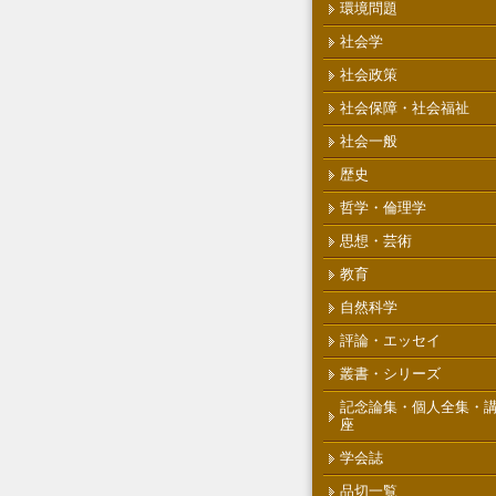
環境問題
社会学
社会政策
社会保障・社会福祉
社会一般
歴史
哲学・倫理学
思想・芸術
教育
自然科学
評論・エッセイ
叢書・シリーズ
記念論集・個人全集・
座
学会誌
品切一覧