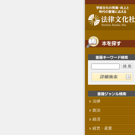
法律
政治
経済
経営・産業