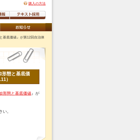
購入の方法
と基底価値』が第12回自治体
加形態と基底価
11）
加形態と基底価値
』が
さい。