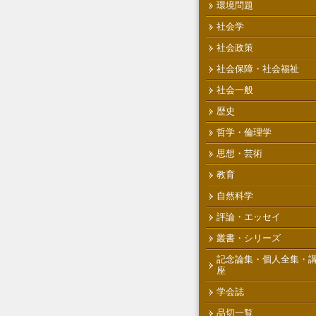
環境問題
社会学
社会政策
社会保障・社会福祉
社会一般
歴史
哲学・倫理学
思想・芸術
教育
自然科学
評論・エッセイ
叢書・シリーズ
記念論集・個人全集・
座
学会誌
品切一覧