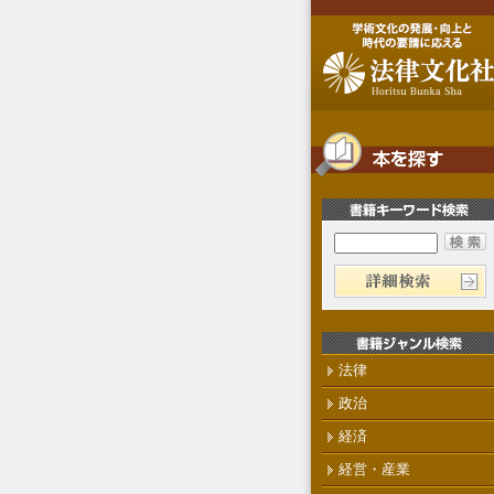
法律
政治
経済
経営・産業