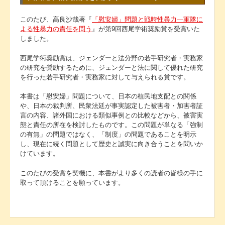
このたび、高良沙哉著『
「慰安婦」問題と戦時性暴力―軍隊に
よる性暴力の責任を問う
』が第9回西尾学術奨励賞を受賞いた
しました。
西尾学術奨励賞は、ジェンダーと法分野の若手研究者・実務家
の研究を奨励するために、ジェンダーと法に関して優れた研究
を行った若手研究者・実務家に対して与えられる賞です。
本書は「慰安婦」問題について、日本の植民地支配との関係
や、日本の裁判所、民衆法廷が事実認定した被害者・加害者証
言の内容、諸外国における類似事例との比較などから、被害実
態と責任の所在を検討したものです。この問題が単なる「強制
の有無」の問題ではなく、「制度」の問題であることを明示
し、現在に続く問題として歴史と誠実に向き合うことを問いか
けています。
このたびの受賞を契機に、本書がより多くの読者の皆様の手に
取って頂けることを願っています。