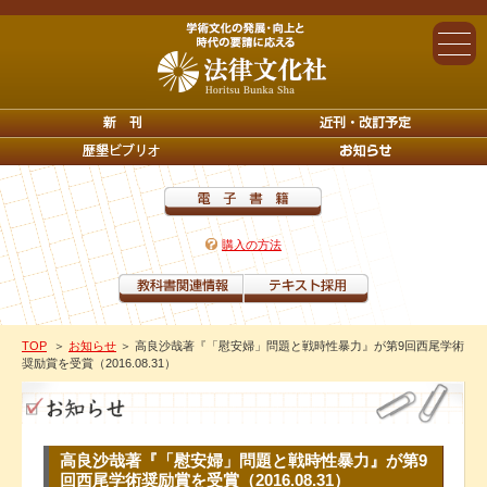
購入の方法
TOP
＞
お知らせ
＞ 高良沙哉著『「慰安婦」問題と戦時性暴力』が第9回西尾学術
奨励賞を受賞（2016.08.31）
高良沙哉著『「慰安婦」問題と戦時性暴力』が第9
回西尾学術奨励賞を受賞（2016.08.31）