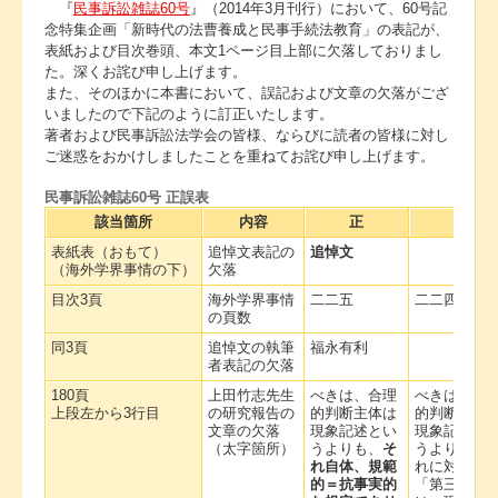
『
民事訴訟雑誌60号
』（2014年3月刊行）において、60号記
念特集企画「新時代の法曹養成と民事手続法教育」の表記が、
表紙および目次巻頭、本文1ページ目上部に欠落しておりまし
た。深くお詫び申し上げます。
また、そのほかに本書において、誤記および文章の欠落がござ
いましたので下記のように訂正いたします。
著者および民事訴訟法学会の皆様、ならびに読者の皆様に対し
ご迷惑をおかけしましたことを重ねてお詫び申し上げます。
民事訴訟雑誌60号 正誤表
該当箇所
内容
正
誤
表紙表（おもて）
追悼文表記の
追悼文
（海外学界事情の下）
欠落
目次3頁
海外学界事情
二二五
二二四
の頁数
同3頁
追悼文の執筆
福永有利
者表記の欠落
180頁
上田竹志先生
べきは、合理
べきは、合
上段左から3行目
の研究報告の
的判断主体は
的判断主体
文章の欠落
現象記述とい
現象記述と
（太字箇所）
うよりも、
そ
うよりも、
れ自体、規範
れに対して
的＝抗事実的
「第三の波