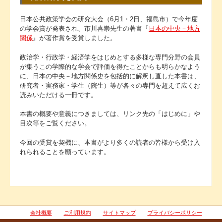
日本公共政策学会の研究大会（6月1・2日、福島市）で今年度
の学会賞が発表され、市川喜崇先生の著書『
日本の中央－地方
関係
』が著作賞を受賞しました。
政治学・行政学・経済学をはじめとする多様な専門分野の会員
が集うこの学際的な学会で評価を得たことからも明らかなよう
に、日本の中央－地方関係史を包括的に解釈し直した本書は、
研究者・実務家・学生（院生）等が各々の専門を超えて広くお
読みいただける一冊です。
本書の概要や意義につきましては、リンク先の「はじめに」や
目次等をご覧ください。
今回の受賞を契機に、本書がより多くの読者の皆様から受け入
れられることを願っています。
会社概要
ご利用規約
サイトマップ
プライバシーポリシー