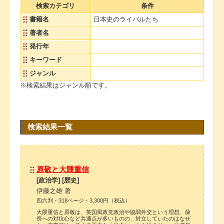
検索カテゴリ
条件
書籍名
日本史のライバルたち
著者名
発行年
キーワード
ジャンル
※検索結果はジャンル順です。
検索結果一覧
原敬と大隈重信
[政治学] [歴史]
伊藤之雄 著
四六判・318ページ・3,300円（税込）
大隈重信と原敬は、英国風政党政治や協調外交という理想、薩
長への対抗心など共通点が多いものの、対立していたのはなぜ