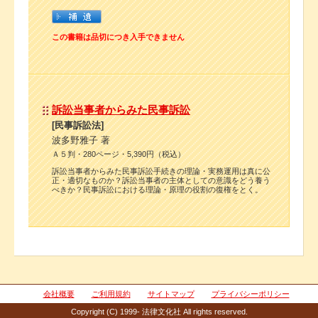
この書籍は品切につき入手できません
訴訟当事者からみた民事訴訟
[民事訴訟法]
波多野雅子 著
Ａ５判・280ページ・5,390円（税込）
訴訟当事者からみた民事訴訟手続きの理論・実務運用は真に公
正・適切なものか？訴訟当事者の主体としての意識をどう養う
べきか？民事訴訟における理論・原理の役割の復権をとく。
会社概要
ご利用規約
サイトマップ
プライバシーポリシー
Copyright (C) 1999- 法律文化社 All rights reserved.