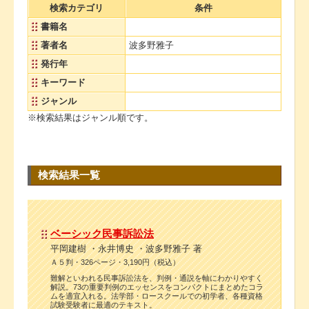
検索カテゴリ
条件
書籍名
著者名
波多野雅子
発行年
キーワード
ジャンル
※検索結果はジャンル順です。
検索結果一覧
ベーシック民事訴訟法
平岡建樹 ・永井博史 ・波多野雅子 著
Ａ５判・326ページ・3,190円（税込）
難解といわれる民事訴訟法を、判例・通説を軸にわかりやすく
解説。73の重要判例のエッセンスをコンパクトにまとめたコラ
ムを適宜入れる。法学部・ロースクールでの初学者、各種資格
試験受験者に最適のテキスト。