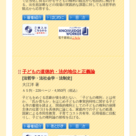
で正当化し得るのかを子どもの権利の観点から包括的に検討す
る。出生前診断などの現場の実践的な課題に対しても法哲学的
観点から応答する。
電子書籍は
こちら
子どもの道徳的・法的地位と正義論
[法哲学・法社会学・法制史]
大江洋 著
Ａ５判・226ページ・4,950円（税込）
子どもをめぐる悲劇が後を絶たない、「子どもの権利」とは何
か。「氏か育ちか」をはじめ子どもの事実的特性に関する子ど
も学の蓄積を踏まえ、関係的権利としての子どもの権利の保障
主体の位置づけを具体的に論じる。家庭内での子どもの処遇、
国家による市民性教育、子育てコスト共有等、応用場面に目配
りし、子どもの権利論の射程を広げる。