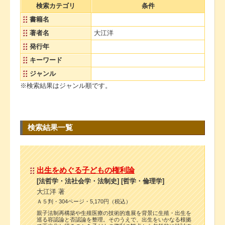
検索カテゴリ
条件
書籍名
著者名
大江洋
発行年
キーワード
ジャンル
※検索結果はジャンル順です。
検索結果一覧
出生をめぐる子どもの権利論
[法哲学・法社会学・法制史] [哲学・倫理学]
大江洋 著
Ａ５判・304ページ・5,170円（税込）
親子法制再構築や生殖医療の技術的進展を背景に生殖・出生を
巡る容認論と否認論を整理。そのうえで、出生をいかなる根拠