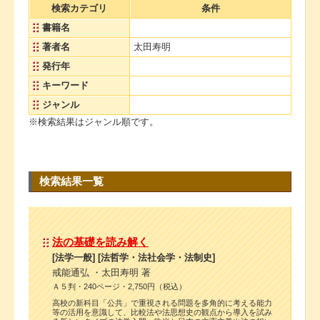
検索カテゴリ
条件
書籍名
著者名
太田寿明
発行年
キーワード
ジャンル
※検索結果はジャンル順です。
検索結果一覧
法の基礎を読み解く
[法学一般] [法哲学・法社会学・法制史]
戒能通弘 ・太田寿明 著
Ａ５判・240ページ・2,750円（税込）
高校の新科目「公共」で重視される問題を多角的に考える能力
等の活用を意識して、比較法や法思想史の観点から導入を試み