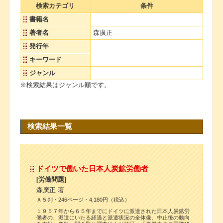
検索カテゴリ
条件
書籍名
著者名
森廣正
発行年
キーワード
ジャンル
※検索結果はジャンル順です。
検索結果一覧
ドイツで働いた日本人炭鉱労働者
[労働問題]
森廣正 著
Ａ５判・246ページ・4,180円（税込）
１９５７年から６５年までにドイツに派遣された日本人炭鉱労
働者の、派遣にいたる経過と派遣状況の全体像、中止後の動向