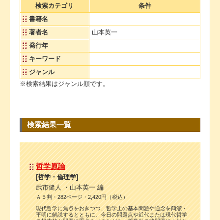
検索カテゴリ
条件
書籍名
著者名
山本英一
発行年
キーワード
ジャンル
※検索結果はジャンル順です。
検索結果一覧
哲学原論
[哲学・倫理学]
武市健人 ・山本英一 編
Ａ５判・282ページ・2,420円（税込）
現代哲学に焦点をおきつつ、哲学上の基本問題や通念を簡潔・
平明に解説するとともに、今日の問題点や近代または現代哲学